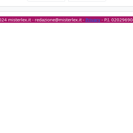
24 misterlex.it -
redazione@misterlex.it
-
Privacy
- P.I. 0202969