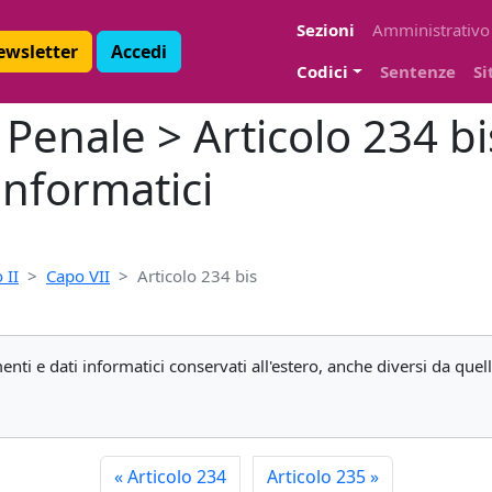
Sezioni
Amministrativo
Newsletter
Accedi
Codici
Sentenze
Si
enale > Articolo 234 bis
informatici
 II
Capo VII
Articolo 234 bis
nti e dati informatici conservati all'estero, anche diversi da quell
«
Articolo 234
Articolo 235
»