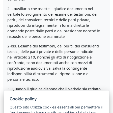
2. L'ausiliario che assiste il giudice documenta nel
verbale lo svolgimento dell'esame dei testimoni, dei
periti, dei consulenti tecnici e delle parti private,
riproducendo integralmente in forma diretta le
domande poste dalle parti o dal presidente nonché le
risposte delle persone esaminate.
2-bis. L’esame dei testimoni, dei periti, dei consulenti
tecnici, delle parti private e delle persone indicate
nell’articolo 210, nonché gli atti di ricognizione e
confronto, sono documentati anche con mezzi di
riproduzione audiovisiva, salva la contingente
indisponibilità di strumenti di riproduzione o di
personale tecnico.
3. Quando il giudice dispone che il verbale sia redatto
solo in forma riassuntiva, i poteri di vigilanza previsti
Cookie policy
dall'articolo 140 comma 2 sono esercitati dal presidente.
Questo sito utilizza cookies essenziali per permettere il
3-bis. La trascrizione della riproduzione audiovisiva di
funzionamento base del sito e cookies statistici per