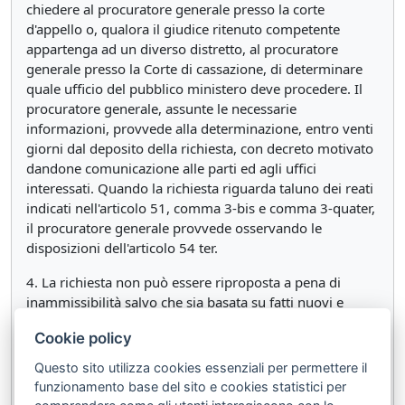
chiedere al procuratore generale presso la corte
d'appello o, qualora il giudice ritenuto competente
appartenga ad un diverso distretto, al procuratore
generale presso la Corte di cassazione, di determinare
quale ufficio del pubblico ministero deve procedere. Il
procuratore generale, assunte le necessarie
informazioni, provvede alla determinazione, entro venti
giorni dal deposito della richiesta, con decreto motivato
dandone comunicazione alle parti ed agli uffici
interessati. Quando la richiesta riguarda taluno dei reati
indicati nell'articolo 51, comma 3-bis e comma 3-quater,
il procuratore generale provvede osservando le
disposizioni dell'articolo 54 ter.
4. La richiesta non può essere riproposta a pena di
inammissibilità salvo che sia basata su fatti nuovi e
diversi.
Cookie policy
5. Gli atti di indagine preliminare compiuti prima della
Questo sito utilizza cookies essenziali per permettere il
trasmissione degli atti o della comunicazione del
funzionamento base del sito e cookies statistici per
decreto di cui al comma 3 possono essere utilizzati nei