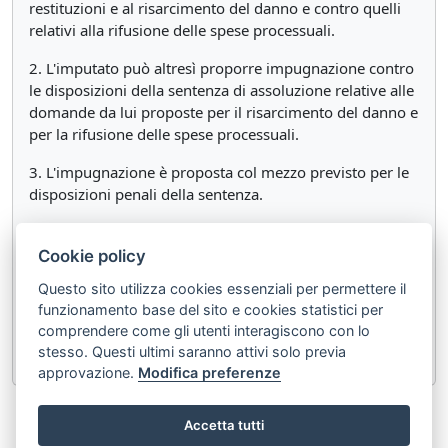
restituzioni e al risarcimento del danno e contro quelli
relativi alla rifusione delle spese processuali.
2. L'imputato può altresì proporre impugnazione contro
le disposizioni della sentenza di assoluzione relative alle
domande da lui proposte per il risarcimento del danno e
per la rifusione delle spese processuali.
3. L'impugnazione è proposta col mezzo previsto per le
disposizioni penali della sentenza.
4. L'impugnazione dell'imputato contro la pronuncia di
condanna penale o di assoluzione estende i suoi effetti
Cookie policy
alla pronuncia di condanna alle restituzioni, al
Questo sito utilizza cookies essenziali per permettere il
risarcimento dei danni e alla rifusione delle spese
funzionamento base del sito e cookies statistici per
processuali, se questa pronuncia dipende dal capo o dal
comprendere come gli utenti interagiscono con lo
punto impugnato.
stesso. Questi ultimi saranno attivi solo previa
approvazione.
Modifica preferenze
«
Articolo 573
Articolo 575
»
Accetta tutti