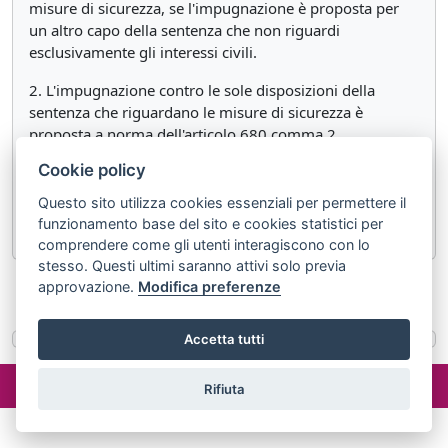
misure di sicurezza, se l'impugnazione è proposta per
un altro capo della sentenza che non riguardi
esclusivamente gli interessi civili.
2. L'impugnazione contro le sole disposizioni della
sentenza che riguardano le misure di sicurezza è
proposta a norma dell'articolo 680 comma 2.
Cookie policy
3. L'impugnazione contro la sola disposizione che
riguarda la confisca è proposta con gli stessi mezzi
Questo sito utilizza cookies essenziali per permettere il
previsti per i capi penali.
funzionamento base del sito e cookies statistici per
comprendere come gli utenti interagiscono con lo
stesso. Questi ultimi saranno attivi solo previa
approvazione.
Modifica preferenze
«
Articolo 578 ter
Articolo 580
»
Accetta tutti
©2024 misterlex.it -
redazione@misterlex.it
-
Privacy
- P.I.
Rifiuta
02029690472