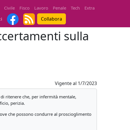
Civile
Fisco
Lavoro
Penale
Tech
Extra
Collabora
ti
ccertamenti sulla
Vigente al
1/7/2023
i ritenere che, per infermità mentale,
cio, perizia.
e prove che possono condurre al proscioglimento