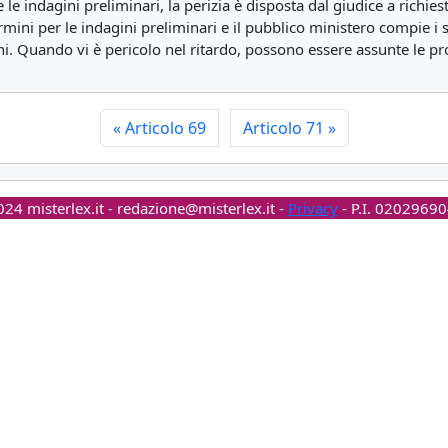
 le indagini preliminari, la perizia è disposta dal giudice a richies
mini per le indagini preliminari e il pubblico ministero compie i 
i. Quando vi è pericolo nel ritardo, possono essere assunte le prov
«
Articolo 69
Articolo 71
»
24 misterlex.it -
redazione@misterlex.it
-
Privacy
- P.I. 0202969