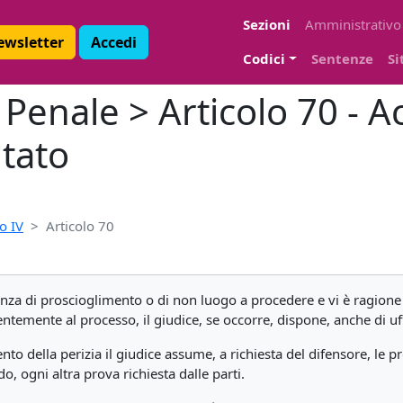
Sezioni
Amministrativo
Newsletter
Accedi
Codici
Sentenze
Si
Penale > Articolo 70 - A
utato
lo IV
Articolo 70
a di proscioglimento o di non luogo a procedere e vi è ragione d
ntemente al processo, il giudice, se occorre, dispone, anche di uffi
nto della perizia il giudice assume, a richiesta del difensore, l
do, ogni altra prova richiesta dalle parti.