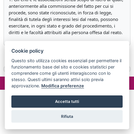
anteriormente alla commissione del fatto per cui si
procede, sono state riconosciute, in forza di legge,
finalità di tutela degli interessi lesi dal reato, possono
esercitare, in ogni stato e grado del procedimento, i
diritti e le facoltà attribuiti alla persona offesa dal reato.
Cookie policy
«
Articolo 90 quater
Articolo 92
»
Questo sito utilizza cookies essenziali per permettere il
funzionamento base del sito e cookies statistici per
comprendere come gli utenti interagiscono con lo
stesso. Questi ultimi saranno attivi solo previa
©2024 misterlex.it -
redazione@misterlex.it
-
Privacy
- P.I.
approvazione.
Modifica preferenze
02029690472
Accetta tutti
Rifiuta