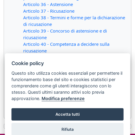
Articolo 36 - Astensione
Articolo 37 - Ricusazione
Articolo 38 - Termini e forme per la dichiarazione
di ricusazione
Articolo 39 - Concorso di astensione e di
ricusazione
Articolo 40 - Competenza a decidere sulla
ricusazione
Articolo 41 - Decisione sulla dichiarazione di
Cookie policy
ricusazione
Articolo 42 - Provvedimenti in caso di
Questo sito utilizza cookies essenziali per permettere il
accoglimento della dichiarazione di astensione o
funzionamento base del sito e cookies statistici per
ricusazione
comprendere come gli utenti interagiscono con lo
Articolo 43 - Sostituzione del giudice astenuto o
stesso. Questi ultimi saranno attivi solo previa
ricusato
approvazione.
Modifica preferenze
Articolo 44 - Sanzioni in caso di inammissibilità o
di rigetto della dichiarazione di ricusazione
Accetta tutti
Rifiuta