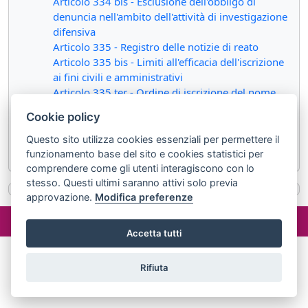
Articolo 334 bis - Esclusione dell'obbligo di
denuncia nell'ambito dell'attività di investigazione
difensiva
Articolo 335 - Registro delle notizie di reato
Articolo 335 bis - Limiti all'efficacia dell'iscrizione
ai fini civili e amministrativi
Articolo 335 ter - Ordine di iscrizione del nome
della persona sottoposta ad indagini
Cookie policy
Articolo 335 quater - Accertamento della
tempestività dell'iscrizione nel registro delle
Questo sito utilizza cookies essenziali per permettere il
notizie di reato
funzionamento base del sito e cookies statistici per
comprendere come gli utenti interagiscono con lo
stesso. Questi ultimi saranno attivi solo previa
approvazione.
Modifica preferenze
©2024 misterlex.it -
redazione@misterlex.it
-
Privacy
- P.I.
02029690472
Accetta tutti
Rifiuta