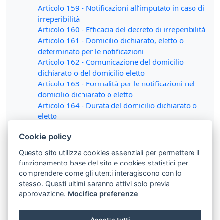
Articolo 159 - Notificazioni all'imputato in caso di
irreperibilità
Articolo 160 - Efficacia del decreto di irreperibilità
Articolo 161 - Domicilio dichiarato, eletto o
determinato per le notificazioni
Articolo 162 - Comunicazione del domicilio
dichiarato o del domicilio eletto
Articolo 163 - Formalità per le notificazioni nel
domicilio dichiarato o eletto
Articolo 164 - Durata del domicilio dichiarato o
eletto
Articolo 165 - Notificazioni all'imputato latitante
Cookie policy
o evaso
Articolo 166 - Notificazioni all'imputato interdetto
Questo sito utilizza cookies essenziali per permettere il
o infermo di mente
funzionamento base del sito e cookies statistici per
Articolo 167 - Notificazioni ad altri soggetti
comprendere come gli utenti interagiscono con lo
Articolo 168 - Relazione di notificazione
stesso. Questi ultimi saranno attivi solo previa
Articolo 169 - Notificazioni all'imputato all'estero
approvazione.
Modifica preferenze
Articolo 170 - Notificazioni col mezzo della posta
Articolo 171 - Nullità delle notificazioni
Accetta tutti