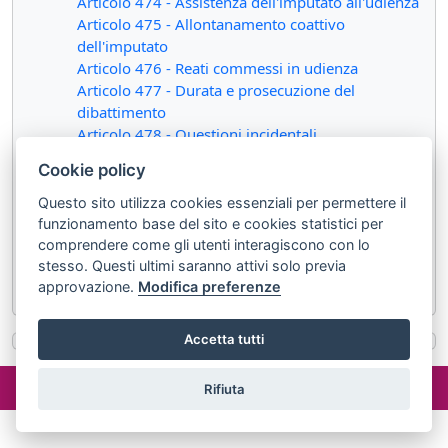
Articolo 474 - Assistenza dell'imputato all'udienza
Articolo 475 - Allontanamento coattivo
dell'imputato
Articolo 476 - Reati commessi in udienza
Articolo 477 - Durata e prosecuzione del
dibattimento
Articolo 478 - Questioni incidentali
Articolo 479 - Questioni civili o amministrative
Cookie policy
Articolo 480 - Verbale di udienza
Articolo 481 - Contenuto del verbale
Questo sito utilizza cookies essenziali per permettere il
Articolo 482 - Diritto delle parti in ordine alla
funzionamento base del sito e cookies statistici per
documentazione
comprendere come gli utenti interagiscono con lo
Articolo 483 - Sottoscrizione e trascrizione del
stesso. Questi ultimi saranno attivi solo previa
approvazione.
Modifica preferenze
verbale
Accetta tutti
©2024 misterlex.it -
redazione@misterlex.it
-
Privacy
- P.I.
Rifiuta
02029690472