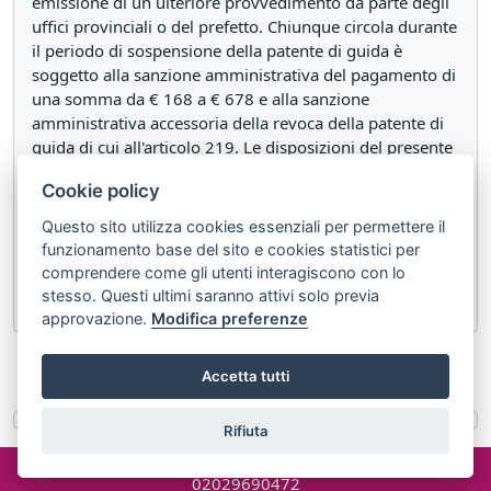
emissione di un ulteriore provvedimento da parte degli
uffici provinciali o del prefetto. Chiunque circola durante
il periodo di sospensione della patente di guida è
soggetto alla sanzione amministrativa del pagamento di
una somma da € 168 a € 678 e alla sanzione
amministrativa accessoria della revoca della patente di
guida di cui all'articolo 219. Le disposizioni del presente
comma si applicano anche a chiunque circoli dopo
Cookie policy
essere stato dichiarato temporaneamente inidoneo alla
guida, a seguito di un accertamento sanitario effettuato
Questo sito utilizza cookies essenziali per permettere il
ai sensi dei citati commi da 1 a 1-quater.
funzionamento base del sito e cookies statistici per
comprendere come gli utenti interagiscono con lo
3.
stesso. Questi ultimi saranno attivi solo previa
approvazione.
Modifica preferenze
«
Articolo 127
Articolo 129
»
Accetta tutti
Rifiuta
©2024 misterlex.it -
redazione@misterlex.it
-
Privacy
- P.I.
02029690472