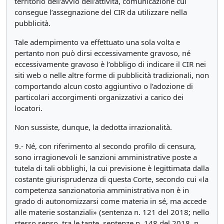
territorio dell’avvio dell’attività, comunicazione cui
consegue l’assegnazione del CIR da utilizzare nella
pubblicità.
Tale adempimento va effettuato una sola volta e
pertanto non può dirsi eccessivamente gravoso, né
eccessivamente gravoso è l’obbligo di indicare il CIR nei
siti web o nelle altre forme di pubblicità tradizionali, non
comportando alcun costo aggiuntivo o l’adozione di
particolari accorgimenti organizzativi a carico dei
locatori.
Non sussiste, dunque, la dedotta irrazionalità.
9.- Né, con riferimento al secondo profilo di censura,
sono irragionevoli le sanzioni amministrative poste a
tutela di tali obblighi, la cui previsione è legittimata dalla
costante giurisprudenza di questa Corte, secondo cui «la
competenza sanzionatoria amministrativa non è in
grado di autonomizzarsi come materia in sé, ma accede
alle materie sostanziali» (sentenza n. 121 del 2018; nello
stesso senso, tra le tante, sentenze n. 148 del 2018, n.