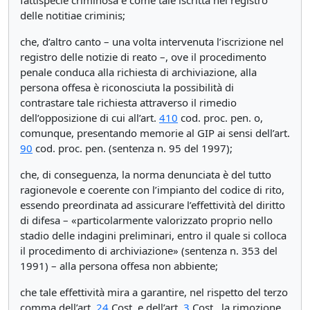
fattispecie criminosa e come tale iscritta nel registro
delle notitiae criminis;
che, d’altro canto – una volta intervenuta l’iscrizione nel
registro delle notizie di reato –, ove il procedimento
penale conduca alla richiesta di archiviazione, alla
persona offesa è riconosciuta la possibilità di
contrastare tale richiesta attraverso il rimedio
dell’opposizione di cui all’art.
410
cod. proc. pen. o,
comunque, presentando memorie al GIP ai sensi dell’art.
90
cod. proc. pen. (sentenza n. 95 del 1997);
che, di conseguenza, la norma denunciata è del tutto
ragionevole e coerente con l’impianto del codice di rito,
essendo preordinata ad assicurare l’effettività del diritto
di difesa – «particolarmente valorizzato proprio nello
stadio delle indagini preliminari, entro il quale si colloca
il procedimento di archiviazione» (sentenza n. 353 del
1991) – alla persona offesa non abbiente;
che tale effettività mira a garantire, nel rispetto del terzo
comma dell’art.
24
Cost. e dell’art.
3
Cost., la rimozione