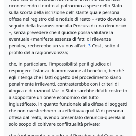
riconoscendo il diritto al patrocinio a spese dello Stato
sulla scorta della iscrizione dell’istante quale persona
offesa nel registro delle notizie di reato – «atto dovuto a
seguito della trasmissione alla Procura di una denuncia»
–, senza prevedere che il giudice possa valutare la
eventuale «manifesta assenza di fatti di rilevanza
penale», recherebbe un vulnus all’art.
3
Cost., sotto il
profilo della ragionevolezza;
che, in particolare, l’impossibilità per il giudice di
respingere l’istanza di ammissione al beneficio, benché
egli ritenga che i fatti oggetto del procedimento siano
penalmente irrilevanti, contrasterebbe con i criteri di
«logica e di razionalità»: lo Stato sarebbe difatti costretto
a sopportare un onere economico del tutto
ingiustificato, in quanto funzionale alla difesa di soggetti
che non rivestirebbero la «effettiva» qualità di persona
offesa dal reato, avendo presentato denuncia-querela al
solo scopo di coltivare conflittualità private;
che è intervenuto in giudizio il Presidente del Consiglio