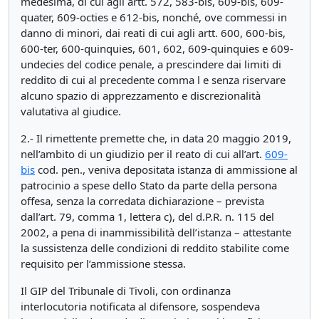
medesima, di cui agli artt. 572, 583-bis, 609-bis, 609-
quater, 609-octies e 612-bis, nonché, ove commessi in
danno di minori, dai reati di cui agli artt. 600, 600-bis,
600-ter, 600-quinquies, 601, 602, 609-quinquies e 609-
undecies del codice penale, a prescindere dai limiti di
reddito di cui al precedente comma l e senza riservare
alcuno spazio di apprezzamento e discrezionalità
valutativa al giudice.
2.- Il rimettente premette che, in data 20 maggio 2019,
nell’ambito di un giudizio per il reato di cui all’art.
609-
bis
cod. pen., veniva depositata istanza di ammissione al
patrocinio a spese dello Stato da parte della persona
offesa, senza la corredata dichiarazione – prevista
dall’art. 79, comma 1, lettera c), del d.P.R. n. 115 del
2002, a pena di inammissibilità dell’istanza – attestante
la sussistenza delle condizioni di reddito stabilite come
requisito per l’ammissione stessa.
Il GIP del Tribunale di Tivoli, con ordinanza
interlocutoria notificata al difensore, sospendeva