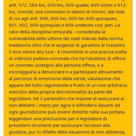
artt. 572, 583-bis, 609-bis, 609-quater, 609-octies e 612-
bis, nonché, ove commessi in danno di minori, dai reati
di cui agli artt. 600, 600-bis, 600-ter, 600-quinquies,
601, 602, 609-quinquies e 609-undecies cod. pen. La
ratio della disciplina censurata - considerata la
vulnerabilità delle vittime dei reati indicati dalla norma
medesima oltre che le esigenze di garantire al massimo
il loro venire alla luce - è rinvenibile in una precisa scelta
di indirizzo politico-criminale che ha l'obiettivo di offrire
un concreto sostegno alla persona offesa, e a
incoraggiarla a denunciare e a partecipare attivamente
al percorso di emersione della verità, valutazione che
appare del tutto ragionevole e frutto di un non arbitrario
esercizio della propria discrezionalità da parte del
legislatore. Né il parametro che impone di assicurare ai
non abbienti i mezzi per agire e difendersi davanti ad
ogni giurisdizione può essere distorto nella sua portata,
leggendovi una preclusione per il legislatore di
prevedere strumenti per assicurare l'accesso alla
giustizia, pur in difetto della situazione di non abbienza,