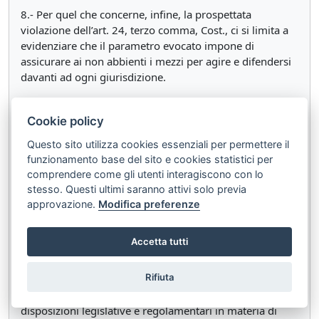
8.- Per quel che concerne, infine, la prospettata
violazione dell’art. 24, terzo comma, Cost., ci si limita a
evidenziare che il parametro evocato impone di
assicurare ai non abbienti i mezzi per agire e difendersi
davanti ad ogni giurisdizione.
Esso non può, dunque, essere distorto nella sua portata,
leggendovi una preclusione per il legislatore di
Cookie policy
prevedere strumenti per assicurare l’accesso alla
Questo sito utilizza cookies essenziali per permettere il
giustizia, pur in difetto della situazione di non abbienza,
funzionamento base del sito e cookies statistici per
a presidio di altri valori costituzionalmente rilevanti,
comprendere come gli utenti interagiscono con lo
come quelli in esame.
stesso. Questi ultimi saranno attivi solo previa
approvazione.
Modifica preferenze
per questi motivi
LA CORTE COSTITUZIONALE
Accetta tutti
dichiara non fondata la questione di legittimità
Rifiuta
costituzionale dell’art. 76, comma 4-ter, del d.P.R. 30
maggio 2002, n. 115, recante «Testo unico delle
disposizioni legislative e regolamentari in materia di