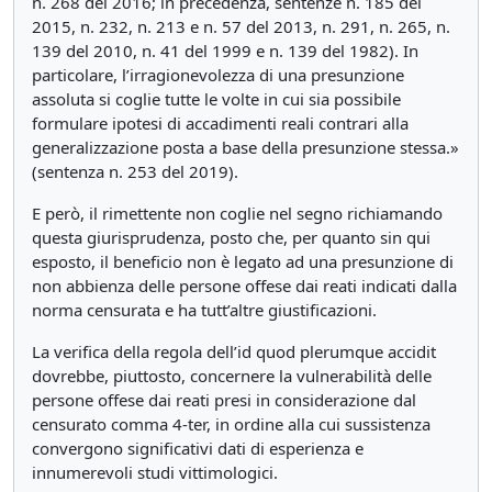
n. 268 del 2016; in precedenza, sentenze n. 185 del
2015, n. 232, n. 213 e n. 57 del 2013, n. 291, n. 265, n.
139 del 2010, n. 41 del 1999 e n. 139 del 1982). In
particolare, l’irragionevolezza di una presunzione
assoluta si coglie tutte le volte in cui sia possibile
formulare ipotesi di accadimenti reali contrari alla
generalizzazione posta a base della presunzione stessa.»
(sentenza n. 253 del 2019).
E però, il rimettente non coglie nel segno richiamando
questa giurisprudenza, posto che, per quanto sin qui
esposto, il beneficio non è legato ad una presunzione di
non abbienza delle persone offese dai reati indicati dalla
norma censurata e ha tutt’altre giustificazioni.
La verifica della regola dell’id quod plerumque accidit
dovrebbe, piuttosto, concernere la vulnerabilità delle
persone offese dai reati presi in considerazione dal
censurato comma 4-ter, in ordine alla cui sussistenza
convergono significativi dati di esperienza e
innumerevoli studi vittimologici.