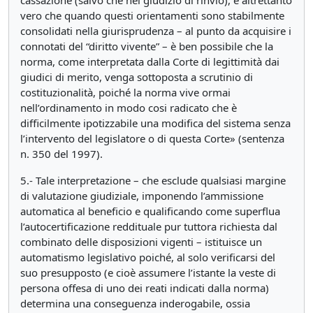
cassazione (salvo che nel giudizio di rinvio), è altrettanto
vero che quando questi orientamenti sono stabilmente
consolidati nella giurisprudenza – al punto da acquisire i
connotati del “diritto vivente” – è ben possibile che la
norma, come interpretata dalla Corte di legittimità dai
giudici di merito, venga sottoposta a scrutinio di
costituzionalità, poiché la norma vive ormai
nell’ordinamento in modo cosi radicato che è
difficilmente ipotizzabile una modifica del sistema senza
l’intervento del legislatore o di questa Corte» (sentenza
n. 350 del 1997).
5.- Tale interpretazione – che esclude qualsiasi margine
di valutazione giudiziale, imponendo l’ammissione
automatica al beneficio e qualificando come superflua
l’autocertificazione reddituale pur tuttora richiesta dal
combinato delle disposizioni vigenti – istituisce un
automatismo legislativo poiché, al solo verificarsi del
suo presupposto (e cioè assumere l’istante la veste di
persona offesa di uno dei reati indicati dalla norma)
determina una conseguenza inderogabile, ossia