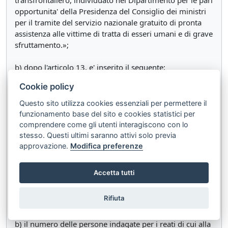
transfrontaliero, individuato nel Dipartimento per le pari
opportunita' della Presidenza del Consiglio dei ministri
per il tramite del servizio nazionale gratuito di pronta
assistenza alle vittime di tratta di esseri umani e di grave
sfruttamento.»;
b) dopo l'articolo 13, e' inserito il seguente:
Cookie policy
«Art. 13-bis. (Raccolta di dati a fini statistici e di
monitoraggio). - 1. Il coordinatore nazionale anti-tratta
Questo sito utilizza cookies essenziali per permettere il
trasmette, entro il 31 dicembre di ciascun anno, alla
funzionamento base del sito e cookies statistici per
Commissione europea i seguenti dati statistici relativi
comprendere come gli utenti interagiscono con lo
all'anno precedente:
stesso. Questi ultimi saranno attivi solo previa
approvazione.
Modifica preferenze
a) il numero delle vittime registrate, identificate o
presunte, dei reati di cui agli articoli 600 e 601 del
Accetta tutti
codice penale, disaggregato in base al sesso, alla
maggiore o minore eta', alla cittadinanza e alla forma di
Rifiuta
sfruttamento individuata;
b) il numero delle persone indagate per i reati di cui alla