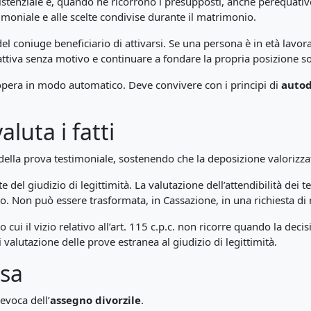
istenziale e, quando ne ricorrono i presupposti, anche perequativ
imoniale e alle scelte condivise durante il matrimonio.
l coniuge beneficiario di attivarsi. Se una persona è in età lavor
attiva senza motivo e continuare a fondare la propria posizione so
opera in modo automatico. Deve convivere con i principi di
auto
luta i fatti
della prova testimoniale, sostenendo che la deposizione valorizzata
 del giudizio di legittimità. La valutazione dell’attendibilità dei t
to. Non può essere trasformata, in Cassazione, in una richiesta di
cui il vizio relativo all’art. 115 c.p.c. non ricorre quando la deci
valutazione delle prove estranea al giudizio di legittimità.
asa
evoca dell’
assegno divorzile
.