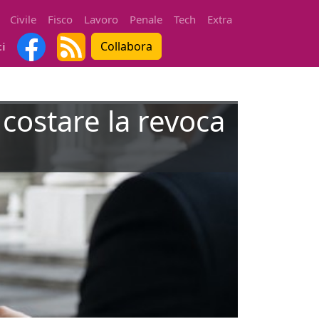
Civile
Fisco
Lavoro
Penale
Tech
Extra
Collabora
ti
 costare la revoca