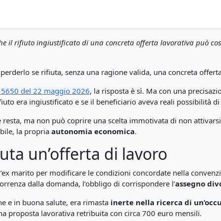
e il rifiuto ingiustificato di una concreta offerta lavorativa può co
erderlo se rifiuta, senza una ragione valida, una concreta offerta
 15650 del 22 maggio 2026
, la risposta è sì. Ma con una precisazi
ifiuto era ingiustificato e se il beneficiario aveva reali possibilità di
le resta, ma non può coprire una scelta immotivata di non attivars
bile, la propria
autonomia economica
.
fiuta un’offerta di lavoro
x marito per modificare le condizioni concordate nella convenzion
rrenza dalla domanda, l’obbligo di corrispondere l’
assegno divo
ane e in buona salute, era rimasta
inerte nella ricerca di un’oc
una proposta lavorativa retribuita con circa 700 euro mensili.