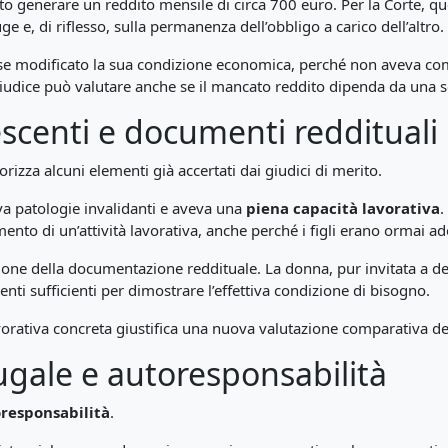
o generare un reddito mensile di circa 700 euro. Per la Corte, qu
ge e, di riflesso, sulla permanenza dell’obbligo a carico dell’altro.
esse modificato la sua condizione economica, perché non aveva c
iudice può valutare anche se il mancato reddito dipenda da una sc
lescenti e documenti reddituali
rizza alcuni elementi già accertati dai giudici di merito.
a patologie invalidanti e aveva una
piena capacità lavorativa
.
nto di un’attività lavorativa, anche perché i figli erano ormai ad
one della documentazione reddituale. La donna, pur invitata a dep
ti sufficienti per dimostrare l’effettiva condizione di bisogno.
avorativa concreta giustifica una nuova valutazione comparativa de
ugale e autoresponsabilità
responsabilità
.