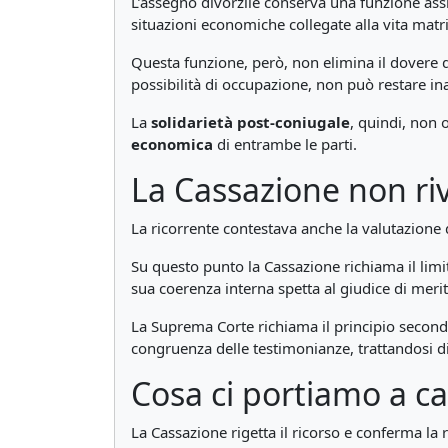
L’assegno divorzile conserva una funzione ass
situazioni economiche collegate alla vita matr
Questa funzione, però, non elimina il dovere de
possibilità di occupazione, non può restare in
La
solidarietà post-coniugale
, quindi, non 
economica
di entrambe le parti.
La Cassazione non riva
La ricorrente contestava anche la valutazione 
Su questo punto la Cassazione richiama il limite
sua coerenza interna spetta al giudice di meri
La Suprema Corte richiama il principio secondo 
congruenza delle testimonianze, trattandosi di 
Cosa ci portiamo a c
La Cassazione rigetta il ricorso e conferma la r