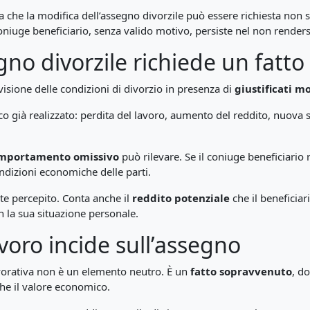
a che la modifica dell’assegno divorzile può essere richiesta non
oniuge beneficiario, senza valido motivo, persiste nel non ren
egno divorzile richiede un fatt
visione delle condizioni di divorzio in presenza di
giustificati m
 già realizzato: perdita del lavoro, aumento del reddito, nuova 
mportamento omissivo
può rilevare. Se il coniuge beneficiario 
ondizioni economiche delle parti.
nte percepito. Conta anche il
reddito potenziale
che il beneficia
n la sua situazione personale.
lavoro incide sull’assegno
lavorativa non è un elemento neutro. È un
fatto sopravvenuto
, d
che il valore economico.