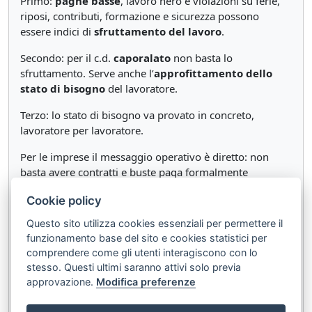
Primo:
paghe basse
, lavoro nero e violazioni su ferie,
riposi, contributi, formazione e sicurezza possono
essere indici di
sfruttamento del lavoro
.
Secondo: per il c.d.
caporalato
non basta lo
sfruttamento. Serve anche l’
approfittamento dello
stato di bisogno
del lavoratore.
Terzo: lo stato di bisogno va provato in concreto,
lavoratore per lavoratore.
Per le imprese il messaggio operativo è diretto: non
basta avere contratti e buste paga formalmente
ordinate. Bisogna controllare se il lavoro reale racconta
Cookie policy
la stessa storia.
Questo sito utilizza cookies essenziali per permettere il
funzionamento base del sito e cookies statistici per
Documenti correlati:
comprendere come gli utenti interagiscono con lo
Testo integrale di
Corte di Cassazione, sez. IV
stesso. Questi ultimi saranno attivi solo previa
approvazione.
Modifica preferenze
Penale, Sentenza n.20151 del 27/02/2026 (dep.
03/06/2026)