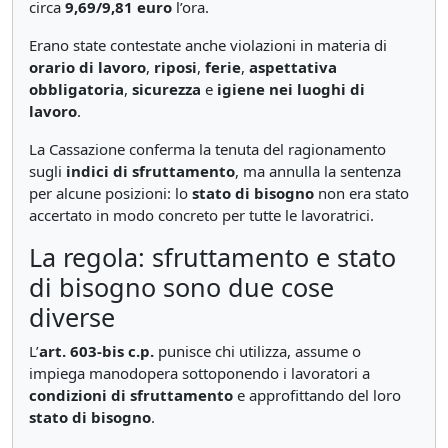
circa
9,69/9,81 euro
l’ora.
Erano state contestate anche violazioni in materia di
orario di lavoro
,
riposi
,
ferie
,
aspettativa
obbligatoria
,
sicurezza
e
igiene nei luoghi di
lavoro
.
La Cassazione conferma la tenuta del ragionamento
sugli
indici di sfruttamento
, ma annulla la sentenza
per alcune posizioni: lo
stato di bisogno
non era stato
accertato in modo concreto per tutte le lavoratrici.
La regola: sfruttamento e stato
di bisogno sono due cose
diverse
L’
art. 603-bis c.p.
punisce chi utilizza, assume o
impiega manodopera sottoponendo i lavoratori a
condizioni di sfruttamento
e approfittando del loro
stato di bisogno
.