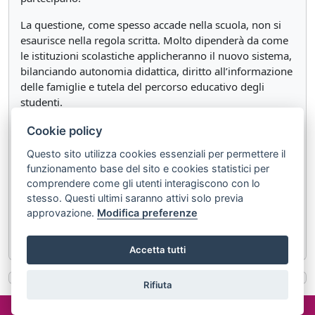
La questione, come spesso accade nella scuola, non si
esaurisce nella regola scritta. Molto dipenderà da come
le istituzioni scolastiche applicheranno il nuovo sistema,
bilanciando autonomia didattica, diritto all’informazione
delle famiglie e tutela del percorso educativo degli
studenti.
Cookie policy
Documenti correlati:
Questo sito utilizza cookies essenziali per permettere il
LEGGE 9 giugno 2026, n. 104
funzionamento base del sito e cookies statistici per
Disposizioni in materia di consenso informato in
comprendere come gli utenti interagiscono con lo
ambito scolastico (GU n.142 del 22-6-2026)
stesso. Questi ultimi saranno attivi solo previa
approvazione.
Modifica preferenze
Voto in condotta, le novità della riforma Valditara
Accetta tutti
Rifiuta
©2024 misterlex.it -
redazione@misterlex.it
-
Privacy
- P.I.