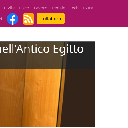
Civile
Fisco
Lavoro
Penale
Tech
Extra
Collabora
ti
ell'Antico Egitto