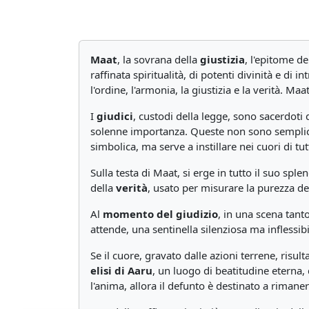
Maat
, la sovrana della
giustizia
, l'epitome de
raffinata spiritualità, di potenti divinità e di 
l'ordine, l'armonia, la giustizia e la verità. Ma
I
giudici
, custodi della legge, sono sacerdoti 
solenne importanza. Queste non sono semplici
simbolica, ma serve a instillare nei cuori di t
Sulla testa di Maat, si erge in tutto il suo spl
della
verità
, usato per misurare la purezza de
Al
momento del giudizio
, in una scena tant
attende, una sentinella silenziosa ma inflessibi
Se il cuore, gravato dalle azioni terrene, risult
elisi di Aaru
, un luogo di beatitudine eterna,
l'anima, allora il defunto è destinato a rimane