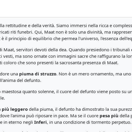
lla rettitudine e della verità. Siamo immersi nella ricca e compless
intricati riti funebri. Qui, Maat non è solo una divinità, ma rappres
at è il principio di equilibrio che permea l'universo, l'essenza dell'e
di Maat, servitori devoti della dea. Quando presiedono i tribunali 
 vesti, ma sono ornate con immagini sacre che raffigurano la lor
utti coloro che sono presenti la sacrosanta presenza di Maat.
endore una
piuma di struzzo
. Non è un mero ornamento, ma uno 
ll'anima del defunto.
o maestosa quanto solenne, il cuore del defunto viene posto su una 
le.
a
più leggero
della piuma, il defunto ha dimostrato la sua purez
 dove l'anima può riposare in pace. Ma se il cuore
pesa più
della 
re in eterno negli
Inferi
, in una condizione di tormento perpetuo.