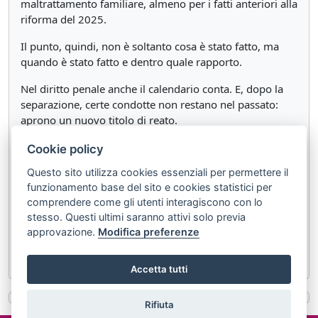
maltrattamento familiare, almeno per i fatti anteriori alla
riforma del 2025.
Il punto, quindi, non è soltanto cosa è stato fatto, ma
quando è stato fatto e dentro quale rapporto.
Nel diritto penale anche il calendario conta. E, dopo la
separazione, certe condotte non restano nel passato:
aprono un nuovo titolo di reato.
Cookie policy
Documenti correlati:
Questo sito utilizza cookies essenziali per permettere il
Testo integrale di
Corte di Cassazione, sez. VI
funzionamento base del sito e cookies statistici per
Penale, Sentenza n.14882 del 17/03/2026 (dep.
comprendere come gli utenti interagiscono con lo
24/04/2026)
stesso. Questi ultimi saranno attivi solo previa
approvazione.
Modifica preferenze
Voce "
Maltrattamenti contro familiari e conviventi
"
Accetta tutti
Rifiuta