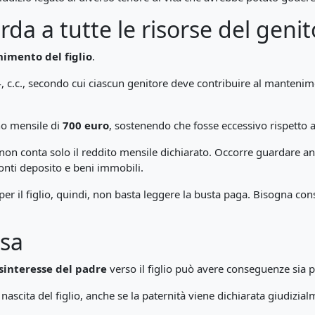
a a tutte le risorse del genit
imento del figlio
.
, c.c., secondo cui ciascun genitore deve contribuire al mantenime
no mensile di
700 euro
, sostenendo che fosse eccessivo rispetto a
non conta solo il reddito mensile dichiarato. Occorre guardare a
onti deposito e beni immobili.
per il figlio, quindi, non basta leggere la busta paga. Bisogna con
asa
sinteresse del padre
verso il figlio può avere conseguenze sia p
 nascita del figlio, anche se la paternità viene dichiarata giudiz