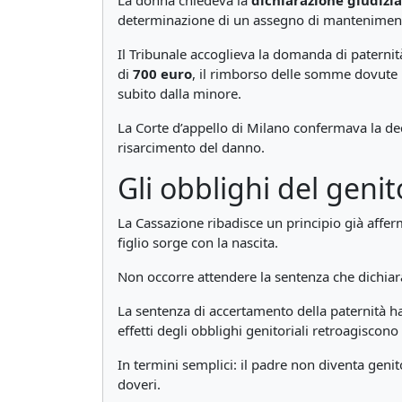
La donna chiedeva la
dichiarazione giudizia
determinazione di un assegno di mantenimento 
Il Tribunale accoglieva la domanda di paternit
di
700 euro
, il rimborso delle somme dovute
subito dalla minore.
La Corte d’appello di Milano confermava la dec
risarcimento del danno.
Gli obblighi del genit
La Cassazione ribadisce un principio già affer
figlio sorge con la nascita.
Non occorre attendere la sentenza che dichiara
La sentenza di accertamento della paternità ha 
effetti degli obblighi genitoriali retroagiscono a
In termini semplici: il padre non diventa geni
doveri.