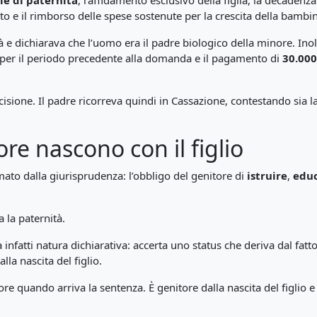
le di paternità
, l’affidamento esclusivo della figlia, la decadenza
e il rimborso delle spese sostenute per la crescita della bambin
à e dichiarava che l’uomo era il padre biologico della minore. In
 per il periodo precedente alla domanda e il pagamento di
30.000
isione. Il padre ricorreva quindi in Cassazione, contestando sia l
ore nascono con il figlio
mato dalla giurisprudenza: l’obbligo del genitore di
istruire
,
edu
 la paternità.
infatti natura dichiarativa: accerta uno status che deriva dal fatt
lla nascita del figlio.
tore quando arriva la sentenza. È genitore dalla nascita del figlio