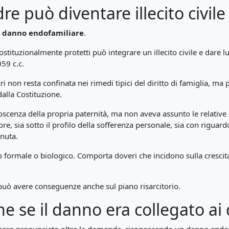
re può diventare illecito civile
l
danno endofamiliare
.
 costituzionalmente protetti può integrare un illecito civile e dar
059 c.c.
ari non resta confinata nei rimedi tipici del diritto di famiglia, 
dalla Costituzione.
scenza della propria paternità, ma non aveva assunto le relative 
, sia sotto il profilo della sofferenza personale, sia con riguard
enuta.
to formale o biologico. Comporta doveri che incidono sulla crescita 
 può avere conseguenze anche sul piano risarcitorio.
e se il danno era collegato ai 