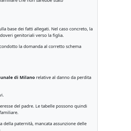
familiare che non sarebbe stato
la base dei fatti allegati. Nel caso concreto, la
doveri genitoriali verso la figlia.
 ricondotto la domanda al corretto schema
bunale di Milano
relative al danno da perdita
i.
nteresse del padre. Le tabelle possono quindi
familiare.
za della paternità, mancata assunzione delle
.