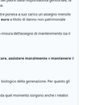
 del padre dalla responsabilità genitoriale, la
a.
oltre poneva a suo carico un assegno mensile
 euro
a titolo di danno non patrimoniale
a misura dell’assegno di mantenimento sia il
care
,
assistere moralmente
e
mantenere
il
o biologico della generazione. Per questo gli
 e da quel momento sorgono anche i relativi