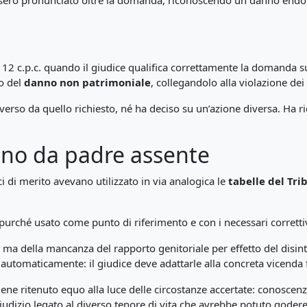
vessero pronunciato oltre la domanda, riconoscendo un danno endo
112 c.p.c. quando il giudice qualifica correttamente la domanda sul
o del
danno non patrimoniale
, collegandolo alla violazione dei 
diverso da quello richiesto, né ha deciso su un’azione diversa. Ha
anno da padre assente
i di merito avevano utilizzato in via analogica le
tabelle del Tri
 purché usato come punto di riferimento e con i necessari correttiv
e, ma della mancanza del rapporto genitoriale per effetto del disi
 automaticamente: il giudice deve adattarle alla concreta vicenda 
ene ritenuto equo alla luce delle circostanze accertate: conoscen
iudizio legato al diverso tenore di vita che avrebbe potuto godere