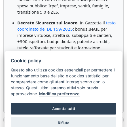
spesa pubblica: Irpef, imprese, sanità, famiglie,
transizione 5.0 e ZES.
Decreto Sicurezza sul lavoro
. In Gazzetta il
testo
coordinato del DL 159/2025
: bonus INAIL per
imprese virtuose, stretta su subappalti e cantieri,
+300 ispettori, badge digitale, patente a crediti,
tutele rafforzate per studenti e formazione
finanziata.
Cookie policy
Salvis Juribus
Questo sito utilizza cookies essenziali per permettere il
Mister Lex
funzionamento base del sito e cookies statistici per
comprendere come gli utenti interagiscono con lo
P.S. Contribuisci a diffondere questa newsletter
stesso. Questi ultimi saranno attivi solo previa
approvazione.
Modifica preferenze
invitando i tuoi colleghi a iscriversi
su
www.misterlex.it/register
Accetta tutti
Rifiuta