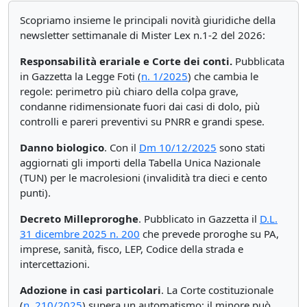
Scopriamo insieme le principali novità giuridiche della
newsletter settimanale di Mister Lex n.1-2 del 2026:
Responsabilità erariale e Corte dei conti.
Pubblicata
in Gazzetta la Legge Foti (
n. 1/2025
) che cambia le
regole: perimetro più chiaro della colpa grave,
condanne ridimensionate fuori dai casi di dolo, più
controlli e pareri preventivi su PNRR e grandi spese.
Danno biologico
. Con il
Dm 10/12/2025
sono stati
aggiornati gli importi della Tabella Unica Nazionale
(TUN) per le macrolesioni (invalidità tra dieci e cento
punti).
Decreto Milleproroghe
. Pubblicato in Gazzetta il
D.L.
31 dicembre 2025 n. 200
che prevede proroghe su PA,
imprese, sanità, fisco, LEP, Codice della strada e
intercettazioni.
Adozione in casi particolari
. La Corte costituzionale
(
n. 210/2025
) supera un automatismo: il minore può