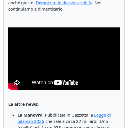
anche giusto.
Democrito lo diceva secoli fa
. Noi
continuiamo a dimenticarlo.
Le altre news:
La Manovra
. Pubblicata in Gazzetta la
Legge di
bilancio 2026
che sale a circa 22 miliardi. Uno
"snello" art. 1 con 973 commi ridisegna fisco e