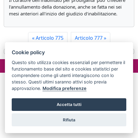
Il curatore dell'inabilitato per prodigalita' puo' chiedere
l'annullamento della donazione, anche se fatta nei sei
mesi anteriori all'inizio del giudizio d'inabilitazione.
«
Articolo 775
Articolo 777
»
Cookie policy
©2024 misterlex.it -
redazione@misterlex.it
-
Privacy
- P.I.
Questo sito utilizza cookies essenziali per permettere il
funzionamento base del sito e cookies statistici per
02029690472
comprendere come gli utenti interagiscono con lo
stesso. Questi ultimi saranno attivi solo previa
approvazione.
Modifica preferenze
Accetta tutti
Rifiuta