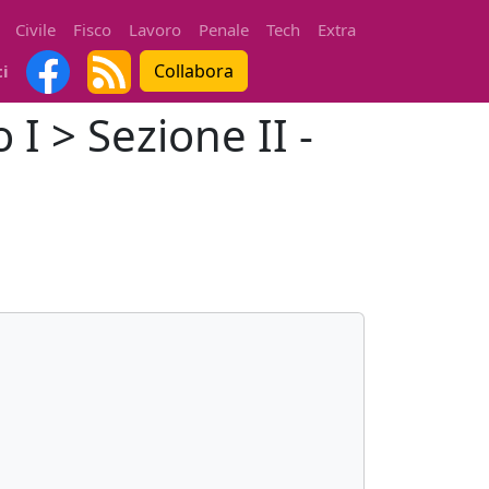
Civile
Fisco
Lavoro
Penale
Tech
Extra
Collabora
ti
 I > Sezione II -