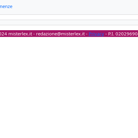
tinenze
24 misterlex.it -
redazione@misterlex.it
-
Privacy
- P.I. 0202969