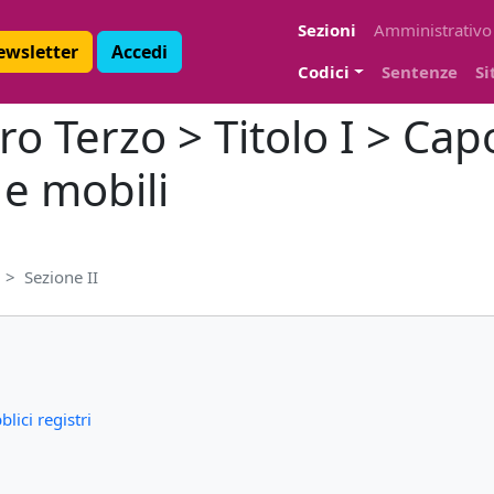
Sezioni
Amministrativo
Newsletter
Accedi
Codici
Sentenze
Si
ro Terzo > Titolo I > Capo
 e mobili
Sezione II
blici registri