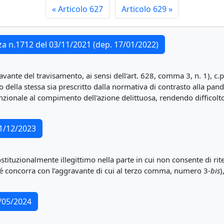
«
Articolo 627
Articolo 629
»
nza n.1712 del 03/11/2021 (dep. 17/01/2022)
avante del travisamento, ai sensi dell'art. 628, comma 3, n. 1), c.p.
o della stessa sia prescritto dalla normativa di contrasto alla pan
zionale al compimento dell'azione delittuosa, rendendo difficolt
11/12/2023
stituzionalmente illegittimo nella parte in cui non consente di ri
ché concorra con l’aggravante di cui al terzo comma, numero 3-
bis
)
3/05/2024