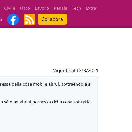
Civile
Fisco
Lavoro
Penale
Tech
Extra
Collabora
ti
Vigente al
12/8/2021
sessa della cosa mobile altrui, sottraendola a
é o ad altri il possesso della cosa sottratta,