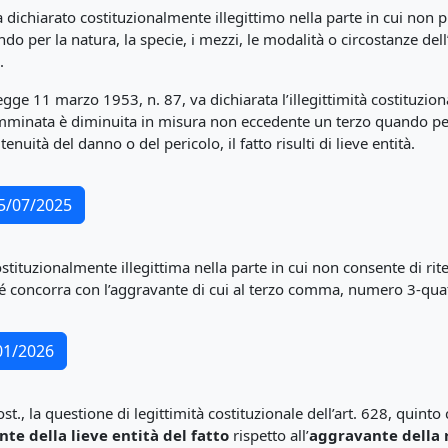
 dichiarato costituzionalmente illegittimo nella parte in cui no
 per la natura, la specie, i mezzi, le modalità o circostanze dell’
.
 legge 11 marzo 1953, n. 87, va dichiarata l’illegittimità costituzio
minata è diminuita in misura non eccedente un terzo quando per l
enuità del danno o del pericolo, il fatto risulti di lieve entità.
25/07/2025
stituzionalmente illegittima nella parte in cui non consente di ri
ché concorra con l’aggravante di cui al terzo comma, numero 3-quate
/01/2026
Cost., la questione di legittimità costituzionale dell’art. 628, quint
te della lieve entità del fatto
rispetto all’
aggravante della 