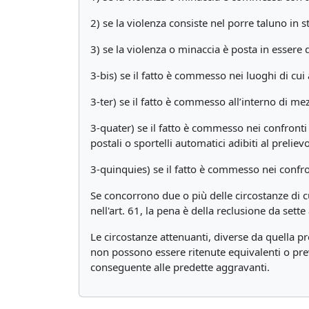
2) se la violenza consiste nel porre taluno in st
3) se la violenza o minaccia è posta in essere d
3-bis) se il fatto è commesso nei luoghi di cui a
3-ter) se il fatto è commesso all’interno di me
3-quater) se il fatto è commesso nei confronti di
postali o sportelli automatici adibiti al preliev
3-quinquies) se il fatto è commesso nei confr
Se concorrono due o più delle circostanze di cu
nell'art. 61, la pena è della reclusione da sett
Le circostanze attenuanti, diverse da quella pre
non possono essere ritenute equivalenti o prev
conseguente alle predette aggravanti.