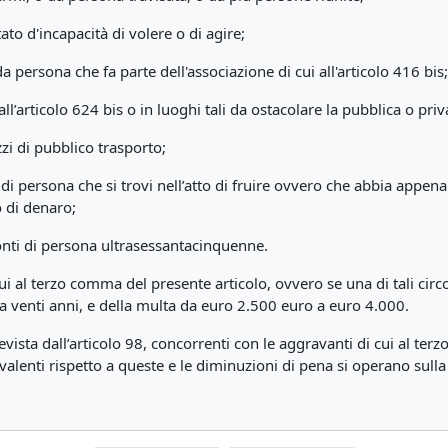
ato d'incapacità di volere o di agire;
a persona che fa parte dell'associazione di cui all'articolo 416 bis;
ll’articolo 624 bis o in luoghi tali da ostacolare la pubblica o priv
zzi di pubblico trasporto;
 persona che si trovi nell’atto di fruire ovvero che abbia appena frui
o di denaro;
onti di persona ultrasessantacinquenne.
i al terzo comma del presente articolo, ovvero se una di tali circ
e a venti anni, e della multa da euro 2.500 euro a euro 4.000.
vista dall’articolo 98, concorrenti con le aggravanti di cui al ter
alenti rispetto a queste e le diminuzioni di pena si operano sulla 