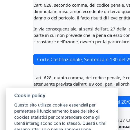
L’art. 628, secondo comma, del codice penale, va
diminuita in misura non eccedente un terzo quando
danno o del pericolo, il fatto risulti di lieve entità
In via consequenziale, ai sensi dell’art. 27 della
parte in cui non prevede che la pena da esso com
circostanze dell’azione, ovvero per la particolare t
Corte Costituzionale, Sentenza n.130 del 
L'art. 628, quinto comma, del codice penale, è co
attenuante prevista dall’art. 89 cod. pen., allor
Cookie policy
Corte Costituzionale, Sentenza n.3 del 20
Questo sito utilizza cookies essenziali per
permettere il funzionamento base del sito e
cookies statistici per comprendere come gli
È
non fondata
, in riferimento agli artt. 3 e 27 
utenti interagiscono con lo stesso. Questi ultimi
ritenere prevalente o equivalente l’attenuan
saranno attivi solo previa approvazione.