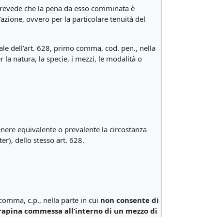
n prevede che la pena da esso comminata è
azione, ovvero per la particolare tenuità del
nale dell’art. 628, primo comma, cod. pen., nella
a natura, la specie, i mezzi, le modalità o
tenere equivalente o prevalente la circostanza
r), dello stesso art. 628.
o comma, c.p., nella parte in cui
non consente di
rapina commessa all’interno di un mezzo di