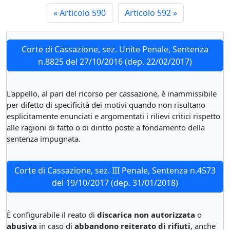
«
Articolo 590
Articolo 592
»
Corte di Cassazione, sez. Unite Penale, Sentenza
n.8825 del 27/10/2016 (dep. 22/02/2017)
L'appello, al pari del ricorso per cassazione, è inammissibile
per difetto di specificità dei motivi quando non risultano
esplicitamente enunciati e argomentati i rilievi critici rispetto
alle ragioni di fatto o di diritto poste a fondamento della
sentenza impugnata.
Corte di Cassazione, sez. III Penale, Sentenza n.4573
del 19/10/2017 (dep. 31/01/2018)
È configurabile il reato di
discarica non autorizzata
o
abusiva
in caso di
abbandono reiterato di rifiuti
, anche