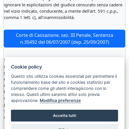
ignorare le esplicitazioni del giudice censurato senza cadere
nel vizio indicato, conducente, a mente dell'art. 591 c.p.p.,
comma 1 lett. c), all'inammissibilità.
Corte di Cassazione, sez. III Penale, Sentenza
n.35492 del 06/07/2007 (dep. 25/09/2007)
Si considerano aspecifici i motivi che ripropongono le stesse
ragioni già discusse e ritenute infondate dal giudice del
Cookie policy
gravame. La mancanza di specificità del motivo, invero, deve
Questo sito utilizza cookies essenziali per permettere il
essere apprezzata non solo per la sua genericità, come
funzionamento base del sito e cookies statistici per
indeterminatezza, ma anche per la mancanza di correlazione
comprendere come gli utenti interagiscono con lo
tra le ragioni argomentate dalla decisione impugnata e
stesso. Questi ultimi saranno attivi solo previa
quelle poste a fondamento dell'impugnazione, questa non
approvazione.
Modifica preferenze
potendo ignorare le esplicitazioni del giudice censurato
senza cadere nel vizio di aspecificità conducente, a mente
Accetta tutti
dell'art. 591 comma 1 lett. c), all'inammissibilità.