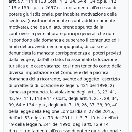
artt. 97, 111 e 133 Cost., 1, 2, 34, 64 e 134 c.p.a. 112,
113 e 155 c.p.c. e 2697 c.c., unitamente all’eccesso di
potere giurisdizionale, per indebita motivazione della
sentenza (insufficientemente e contraddittoriamente
motivata), che, da un lato, prende spunto dalla
controversia per elaborare principi generali che non
rispondono alla domanda e superano il contenuto ed i
limiti del provvedimento impugnato, di cui si era
denunciata la mancata corrispondenza ai poteri previsti
dalla legge e, dall’altro lato, ha assimilato la locazione
turistica e le case vacanze, così non tenendo conto della
diversa impostazione del Comune e della pacifica
domanda della ricorrente, avente ad oggetto l’esercizio
di un’attività di locazione ex lege n. 431 del 1998; 2)
l’omessa pronuncia, la violazione degli artt. 3, 23, 41,
42, 97, 111, 113 e 117 Cost., degli artt. 1, 2, 7, 29, 34,
39, 64 e 134 c.p.a., degli artt. 7, 18, 26, 37, 38, 39, 40
della legge della Regione Lombardia n. 27 del 2015,
dell’art. 53 d.lgs. n. 79 del 2011, 1, 3, 7, 10-bis, dell’art.
19 della legge n. 241 del 1990, degli artt. 12 e 14
d.p.c.c., unitamente all’eccesso di potere giurisdizionale