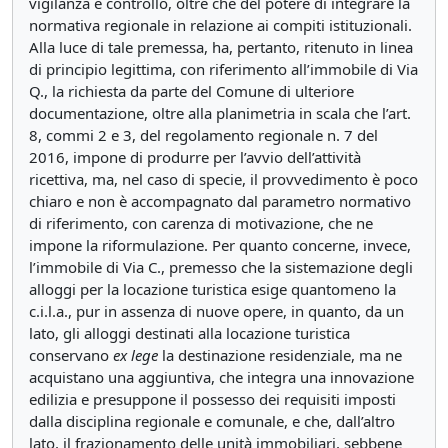
vigilanza e controllo, oltre che del potere di integrare la
normativa regionale in relazione ai compiti istituzionali.
Alla luce di tale premessa, ha, pertanto, ritenuto in linea
di principio legittima, con riferimento all’immobile di Via
Q., la richiesta da parte del Comune di ulteriore
documentazione, oltre alla planimetria in scala che l’art.
8, commi 2 e 3, del regolamento regionale n. 7 del
2016, impone di produrre per l’avvio dell’attività
ricettiva, ma, nel caso di specie, il provvedimento è poco
chiaro e non è accompagnato dal parametro normativo
di riferimento, con carenza di motivazione, che ne
impone la riformulazione. Per quanto concerne, invece,
l’immobile di Via C., premesso che la sistemazione degli
alloggi per la locazione turistica esige quantomeno la
c.i.l.a., pur in assenza di nuove opere, in quanto, da un
lato, gli alloggi destinati alla locazione turistica
conservano
ex lege
la destinazione residenziale, ma ne
acquistano una aggiuntiva, che integra una innovazione
edilizia e presuppone il possesso dei requisiti imposti
dalla disciplina regionale e comunale, e che, dall’altro
lato, il frazionamento delle unità immobiliari, sebbene