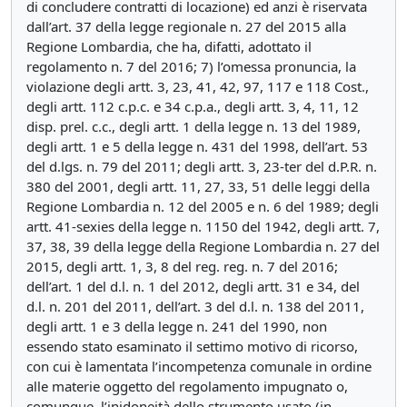
di concludere contratti di locazione) ed anzi è riservata
dall’art. 37 della legge regionale n. 27 del 2015 alla
Regione Lombardia, che ha, difatti, adottato il
regolamento n. 7 del 2016; 7) l’omessa pronuncia, la
violazione degli artt. 3, 23, 41, 42, 97, 117 e 118 Cost.,
degli artt. 112 c.p.c. e 34 c.p.a., degli artt. 3, 4, 11, 12
disp. prel. c.c., degli artt. 1 della legge n. 13 del 1989,
degli artt. 1 e 5 della legge n. 431 del 1998, dell’art. 53
del d.lgs. n. 79 del 2011; degli artt. 3, 23-ter del d.P.R. n.
380 del 2001, degli artt. 11, 27, 33, 51 delle leggi della
Regione Lombardia n. 12 del 2005 e n. 6 del 1989; degli
artt. 41-sexies della legge n. 1150 del 1942, degli artt. 7,
37, 38, 39 della legge della Regione Lombardia n. 27 del
2015, degli artt. 1, 3, 8 del reg. reg. n. 7 del 2016;
dell’art. 1 del d.l. n. 1 del 2012, degli artt. 31 e 34, del
d.l. n. 201 del 2011, dell’art. 3 del d.l. n. 138 del 2011,
degli artt. 1 e 3 della legge n. 241 del 1990, non
essendo stato esaminato il settimo motivo di ricorso,
con cui è lamentata l’incompetenza comunale in ordine
alle materie oggetto del regolamento impugnato o,
comunque, l’inidoneità dello strumento usato (in