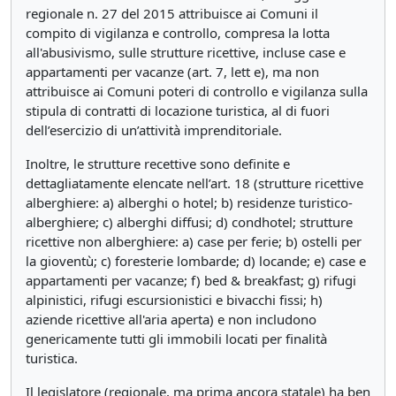
regionale n. 27 del 2015 attribuisce ai Comuni il
compito di vigilanza e controllo, compresa la lotta
all'abusivismo, sulle strutture ricettive, incluse case e
appartamenti per vacanze (art. 7, lett e), ma non
attribuisce ai Comuni poteri di controllo e vigilanza sulla
stipula di contratti di locazione turistica, al di fuori
dell’esercizio di un’attività imprenditoriale.
Inoltre, le strutture recettive sono definite e
dettagliatamente elencate nell’art. 18 (strutture ricettive
alberghiere: a) alberghi o hotel; b) residenze turistico-
alberghiere; c) alberghi diffusi; d) condhotel; strutture
ricettive non alberghiere: a) case per ferie; b) ostelli per
la gioventù; c) foresterie lombarde; d) locande; e) case e
appartamenti per vacanze; f) bed & breakfast; g) rifugi
alpinistici, rifugi escursionistici e bivacchi fissi; h)
aziende ricettive all'aria aperta) e non includono
genericamente tutti gli immobili locati per finalità
turistica.
Il legislatore (regionale, ma prima ancora statale) ha ben