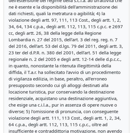
dell’estensione del regime della s.c.i.a. ad un’attività che
ne è esente e la disponibilità dell’amministrazione dei
dati richiesti, quali la metratura o agibilità; 4) la
violazione degli artt. 97, 111, 113 Cost., degli artt. 1, 2,
34, 64, 134 c.p.a., degli artt. 112, 113, 115 c.p.c. e 2697
cc, degli artt. 26, 38 della legge della Regione
Lombardia n. 27 del 2015, dell’art. 3 del reg. reg. n. 7
del 2016, dell’art. 53 del d.lgs. 79 del 2011, degli artt. 3,
23 ter del d.P.R. n. 380 del 2001, dell’art. 51 della legge
regionale n. 2 del 2005 e degli artt. 12-14 delle d.p.c.c.,
in quanto, nonostante la ritenuta illegittimità della
diffida, il T.a.r. ha sollecitato l’avvio di un procedimento
di vigilanza edilizia, in base, peraltro, all’erroneo
presupposto secondo cui gli alloggi destinati alla
locazione turistica, pur conservando la destinazione
residenziale, acquistano una destinazione aggiuntiva,
che esige una c.i.l.a., pur in assenza di opere nuove o
diverse; 5) l’omissione di pronuncia, con conseguente
violazione degli artt. 111, 113 Cost., degli artt. 1, 2, 34,
64 c.p.a., degli artt. 112, 113, 115 c.p.c., oltre ad
insufficiente e contraddittoria motivazione, non avendo