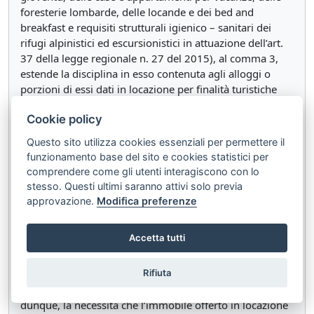
foresterie lombarde, delle locande e dei bed and
breakfast e requisiti strutturali igienico – sanitari dei
rifugi alpinistici ed escursionistici in attuazione dell’art.
37 della legge regionale n. 27 del 2015), al comma 3,
estende la disciplina in esso contenuta agli alloggi o
porzioni di essi dati in locazione per finalità turistiche
per una durata non superiore a 30 giorni. Invero, tale
Cookie policy
disposizione deve essere interpretata in modo
restrittivo, circoscrivendosi l’estensione a quella parte
Questo sito utilizza cookies essenziali per permettere il
della disciplina compatibile con un contratto di
funzionamento base del sito e cookies statistici per
locazione, concluso al di fuori di un’attività
comprendere come gli utenti interagiscono con lo
imprenditoriale e soggetto al codice civile, per cui, ad
stesso. Questi ultimi saranno attivi solo previa
esempio, non si può estendere a tali locatori tutta la
approvazione.
Modifica preferenze
disciplina relativa ai servizi offerti. A ciò si aggiunga che
il regolamento, al suo interno, distingue le plurime
Accetta tutti
strutture ricettive, assoggettandole a requisiti diversi,
per cui la collocazione dell’estensione in esame nell’art.
Rifiuta
3, dedicato alle case vacanza, comporta la sua
limitazione alla disciplina di queste strutture ricettive e,
dunque, la necessità che l’immobile offerto in locazione