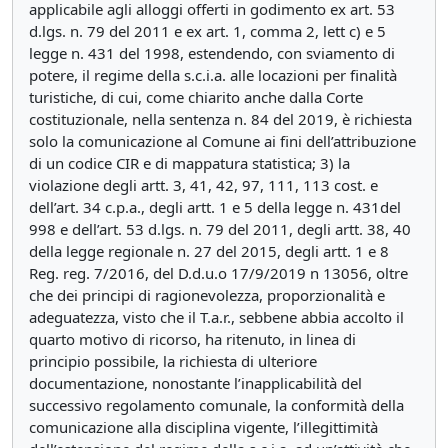
applicabile agli alloggi offerti in godimento ex art. 53
d.lgs. n. 79 del 2011 e ex art. 1, comma 2, lett c) e 5
legge n. 431 del 1998, estendendo, con sviamento di
potere, il regime della s.c.i.a. alle locazioni per finalità
turistiche, di cui, come chiarito anche dalla Corte
costituzionale, nella sentenza n. 84 del 2019, è richiesta
solo la comunicazione al Comune ai fini dell’attribuzione
di un codice CIR e di mappatura statistica; 3) la
violazione degli artt. 3, 41, 42, 97, 111, 113 cost. e
dell’art. 34 c.p.a., degli artt. 1 e 5 della legge n. 431del
998 e dell’art. 53 d.lgs. n. 79 del 2011, degli artt. 38, 40
della legge regionale n. 27 del 2015, degli artt. 1 e 8
Reg. reg. 7/2016, del D.d.u.o 17/9/2019 n 13056, oltre
che dei principi di ragionevolezza, proporzionalità e
adeguatezza, visto che il T.a.r., sebbene abbia accolto il
quarto motivo di ricorso, ha ritenuto, in linea di
principio possibile, la richiesta di ulteriore
documentazione, nonostante l’inapplicabilità del
successivo regolamento comunale, la conformità della
comunicazione alla disciplina vigente, l’illegittimità