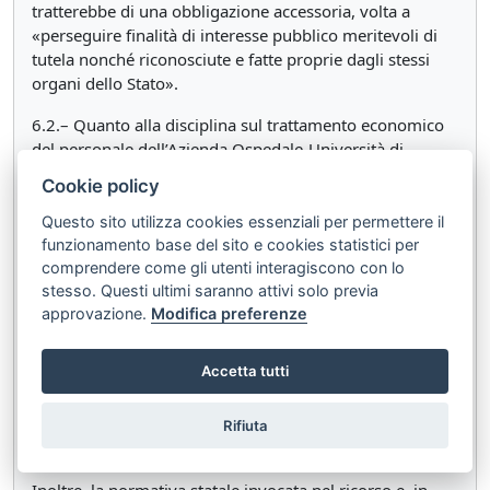
tratterebbe di una obbligazione accessoria, volta a
«perseguire finalità di interesse pubblico meritevoli di
tutela nonché riconosciute e fatte proprie dagli stessi
organi dello Stato».
6.2.– Quanto alla disciplina sul trattamento economico
del personale dell’Azienda Ospedale-Università di
Padova, la Regione ne ribadisce la finalità perequativa,
Cookie policy
rispettosa dei vincoli di spesa.
Questo sito utilizza cookies essenziali per permettere il
La disposizione impugnata autorizzerebbe la Giunta
funzionamento base del sito e cookies statistici per
regionale a fornire «mere linee di indirizzo», senza
comprendere come gli utenti interagiscono con lo
sconfinare nello spazio riservato alla contrattazione
stesso. Questi ultimi saranno attivi solo previa
collettiva.
approvazione.
Modifica preferenze
6.3.– Con riguardo all’esonero dalle prove preselettive,
Accetta tutti
la Regione ha ribadito l’estraneità della disciplina
impugnata alla materia «ordinamento civile», in quanto
relativa a una fase anteriore alla sottoscrizione del
Rifiuta
contratto.