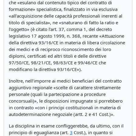
che «esulano dal contenuto tipico del contratto di
formazione» specialistica, finalizzato in via esclusiva
«all’acquisizione delle capacità professionali inerenti al
titolo di specialista», ne «snaturano di fatto la ratio e
l’oggetto» (è citato l’art. 37, comma 1, del decreto
legislativo 17 agosto 1999, n. 368, recante «Attuazione
della direttiva 93/16/CE in materia di libera circolazione
dei medici e di reciproco riconoscimento dei loro
diplomi, certificati ed altri titoli e delle direttive
97/50/CE, 98/21/CE, 98/63/CE e 99/46/CE che
modificano la direttiva 93/16/CE»).
Inoltre, nell’imporre ai medici beneficiari del contratto
aggiuntivo regionale «scelte di carattere strettamente
personale (quali la partecipazione a procedure
concorsuali)», le disposizioni impugnate si porrebbero
in contrasto «con i principi costituzionali in materia di
autodeterminazione negoziale (artt. 2 e 41 Cost.)».
La disciplina in esame confliggerebbe, da ultimo, con il
principio di eguaglianza (art.
3
Cost.), in quanto si