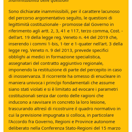
Inammissibilità delle questioni
Sono dichiarate inammissibili, per il carattere lacunoso
del percorso argomentativo seguìto, le questioni di
legittimità costituzionale - promosse dal Governo in
riferimento agli artt. 2, 3, 41 e 117, terzo comma, Cost. -
dell'art. 19 della legge reg. Veneto n. 44 del 2019 che,
inserendo i commi 1-bis, 1-ter e 1-quater nell'art. 3 della
legge reg. Veneto n. 9 del 2013, prevede specifici
obblighi ai medici in formazione specialistica,
assegnatari del contratto aggiuntivo regionale,
imponendo la restituzione di parte del percepito in caso
di inosservanza. Il ricorrente ha omesso di enucleare in
maniera univoca i princìpi fondamentali che assume
siano stati violati e si è limitato ad evocare i parametri
costituzionali senza dar conto delle ragioni che
inducono a ravvisare in concreto la loro lesione,
trascurando altresì di ricostruire il quadro normativo in
cui la previsione impugnata si colloca, in particolare
l'Accordo fra Governo, Regioni e Province autonome
deliberato nella Conferenza Stato-Regioni del 15 marzo