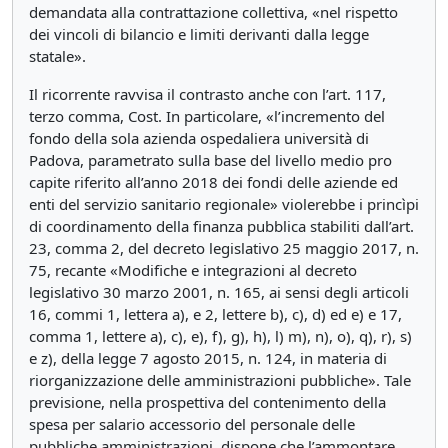
demandata alla contrattazione collettiva, «nel rispetto
dei vincoli di bilancio e limiti derivanti dalla legge
statale».
Il ricorrente ravvisa il contrasto anche con l’art. 117,
terzo comma, Cost. In particolare, «l’incremento del
fondo della sola azienda ospedaliera università di
Padova, parametrato sulla base del livello medio pro
capite riferito all’anno 2018 dei fondi delle aziende ed
enti del servizio sanitario regionale» violerebbe i princìpi
di coordinamento della finanza pubblica stabiliti dall’art.
23, comma 2, del decreto legislativo 25 maggio 2017, n.
75, recante «Modifiche e integrazioni al decreto
legislativo 30 marzo 2001, n. 165, ai sensi degli articoli
16, commi 1, lettera a), e 2, lettere b), c), d) ed e) e 17,
comma 1, lettere a), c), e), f), g), h), l) m), n), o), q), r), s)
e z), della legge 7 agosto 2015, n. 124, in materia di
riorganizzazione delle amministrazioni pubbliche». Tale
previsione, nella prospettiva del contenimento della
spesa per salario accessorio del personale delle
pubbliche amministrazioni, dispone che l’ammontare