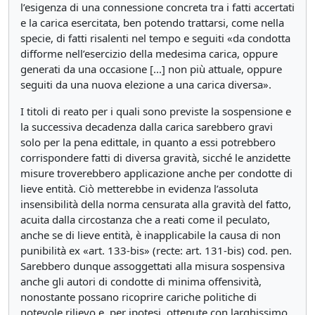
l’esigenza di una connessione concreta tra i fatti accertati
e la carica esercitata, ben potendo trattarsi, come nella
specie, di fatti risalenti nel tempo e seguiti «da condotta
difforme nell’esercizio della medesima carica, oppure
generati da una occasione [...] non più attuale, oppure
seguiti da una nuova elezione a una carica diversa».
I titoli di reato per i quali sono previste la sospensione e
la successiva decadenza dalla carica sarebbero gravi
solo per la pena edittale, in quanto a essi potrebbero
corrispondere fatti di diversa gravità, sicché le anzidette
misure troverebbero applicazione anche per condotte di
lieve entità. Ciò metterebbe in evidenza l’assoluta
insensibilità della norma censurata alla gravità del fatto,
acuita dalla circostanza che a reati come il peculato,
anche se di lieve entità, è inapplicabile la causa di non
punibilità ex «art. 133-bis» (recte: art. 131-bis) cod. pen.
Sarebbero dunque assoggettati alla misura sospensiva
anche gli autori di condotte di minima offensività,
nonostante possano ricoprire cariche politiche di
notevole rilievo e, per ipotesi, ottenute con larghissimo