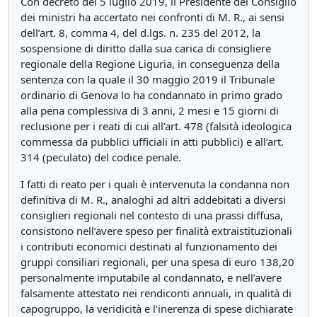
Con decreto del 5 luglio 2019, il Presidente del Consiglio
dei ministri ha accertato nei confronti di M. R., ai sensi
dell’art. 8, comma 4, del d.lgs. n. 235 del 2012, la
sospensione di diritto dalla sua carica di consigliere
regionale della Regione Liguria, in conseguenza della
sentenza con la quale il 30 maggio 2019 il Tribunale
ordinario di Genova lo ha condannato in primo grado
alla pena complessiva di 3 anni, 2 mesi e 15 giorni di
reclusione per i reati di cui all’art. 478 (falsità ideologica
commessa da pubblici ufficiali in atti pubblici) e all’art.
314 (peculato) del codice penale.
I fatti di reato per i quali è intervenuta la condanna non
definitiva di M. R., analoghi ad altri addebitati a diversi
consiglieri regionali nel contesto di una prassi diffusa,
consistono nell’avere speso per finalità extraistituzionali
i contributi economici destinati al funzionamento dei
gruppi consiliari regionali, per una spesa di euro 138,20
personalmente imputabile al condannato, e nell’avere
falsamente attestato nei rendiconti annuali, in qualità di
capogruppo, la veridicità e l’inerenza di spese dichiarate