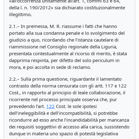
«all’occorrenza unitamente all’art. 1, commi 63 e 64,
della l. n. 190/2012» sia dichiarato costituzionalmente
illegittimo.
2.1.– In premessa, M. R. riassume i fatti che hanno
portato alla sua condanna penale e lo svolgimento del
giudizio a quo, ricordando che l’istanza cautelare di
riammissione nel Consiglio regionale della Liguria,
presentata contestualmente al ricorso di merito, è stata
dapprima respinta, per difetto del solo periculum in
mora, e poi accolta in sede di reclamo.
2.2.– Sulla prima questione, riguardante il lamentato
contrasto della norma censurata con gli artt. 117 e 122
Cost., in rapporto al principio di leale collaborazione, il
ricorrente nel processo principale osserva che, pur
prevedendo l’art.
122
Cost. le sole ipotesi
dell’ineleggibilità e dell’incompatibilità, si potrebbe
ricondurre ad esso anche l’incandidabilità per mancanza
dei requisiti soggettivi di accesso alla carica, sussistendo
dunque in materia uno spazio di potestà legislativa