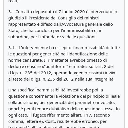
reati).
3.– Con atto depositato il 7 luglio 2020 è intervenuto in
giudizio il Presidente del Consiglio dei ministri,
rappresentato e difeso dall’Avvocatura generale dello
Stato, che ha concluso per l’inammissibilità o, in
subordine, per l’infondatezza delle questioni.
3.1.– L’interveniente ha eccepito l’inammissibilità di tutte
le questioni per genericità nell’identificazione delle
norme censurate. Il rimettente avrebbe omesso di
dedurre censure «“puntiformi” e mirate» sull’art. 8 del
d.lgs. n. 235 del 2012, operando «genericissimi rinvii»
al testo del d.lgs. n. 235 del 2012 nella sua integralità.
Una specifica inammissibilità investirebbe poi la
questione concernente la violazione del principio di leale
collaborazione, per genericità del parametro invocato,
nonché per il tenore dubitativo della questione stessa. In
ogni caso, il fugace riferimento all’art. 117, secondo
comma, lettera e), Cost., risulterebbe erroneo, per
l’estraneità alla materia della norma censurata.