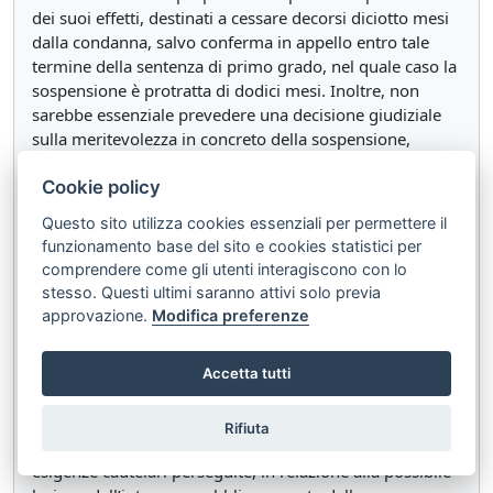
dei suoi effetti, destinati a cessare decorsi diciotto mesi
dalla condanna, salvo conferma in appello entro tale
termine della sentenza di primo grado, nel quale caso la
sospensione è protratta di dodici mesi. Inoltre, non
sarebbe essenziale prevedere una decisione giudiziale
sulla meritevolezza in concreto della sospensione,
essendo sufficiente che la valutazione compiuta ex ante
Cookie policy
dal legislatore sia l’esito di un ragionevole bilanciamento
tra il fine perseguito e la compressione del diritto di
Questo sito utilizza cookies essenziali per permettere il
elettorato passivo.
funzionamento base del sito e cookies statistici per
comprendere come gli utenti interagiscono con lo
L’interveniente richiama la giurisprudenza costituzionale
stesso. Questi ultimi saranno attivi solo previa
che – con riferimento all’analoga fattispecie disciplinata
approvazione.
Modifica preferenze
all’art. 11, comma 1, lettera a), del d.lgs. n. 235 del
2012, ispirato dalla stessa ratio – ha qualificato la
sospensione come una misura cautelare posta a tutela
Accetta tutti
oggettiva del buon andamento e della legalità della
pubblica amministrazione, la cui adeguatezza non va
Rifiuta
commisurata alla gravità del fatto commesso, ma alle
esigenze cautelari perseguite, in relazione alla possibile