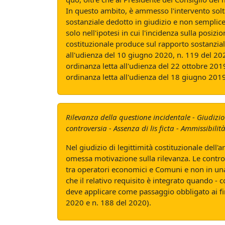
In questo ambito, è ammesso l'intervento solta
sostanziale dedotto in giudizio e non semplice
solo nell'ipotesi in cui l'incidenza sulla posi
costituzionale produce sul rapporto sostanzial
all'udienza del 10 giugno 2020, n. 119 del 202
ordinanza letta all'udienza del 22 ottobre 201
ordinanza letta all'udienza del 18 giugno 201
Rilevanza della questione incidentale - Giudizi
controversia - Assenza di lis ficta - Ammissibili
Nel giudizio di legittimità costituzionale dell
omessa motivazione sulla rilevanza. Le controve
tra operatori economici e Comuni e non in una li
che il relativo requisito è integrato quando - 
deve applicare come passaggio obbligato ai fini
2020 e n. 188 del 2020).