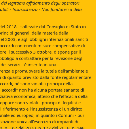
e del legittimo affidamento degli operatori
bili - Insussistenza - Non fondatezza delle
el 2018 - sollevate dal Consiglio di Stato in
rincipi generali della materia della
el 2003, e agli obblighi internazionali sanciti
gli accordi contenenti misure compensative di
e il successivo 3 ottobre, dispone per il
'obbligo a contrattare per la revisione degli
ei servizi - è inserito in una
renza e promuovere la tutela dell'ambiente e
ma di quanto previsto dalla fonte regolamentare
ccordi, né sono violati i principi della
i accordi" non ha alcuna portata sanante di
ziativa economica, atteso che l'efficacia della
pure sono violati i principi di legalità e
 riferimento e l'insussistenza di un diritto
ionale ed europeo, in quanto i Comuni - pur
azione unica all'esercizio di impianti di
20, n. 167 del 2020, n. 177 del 2018, n. 148