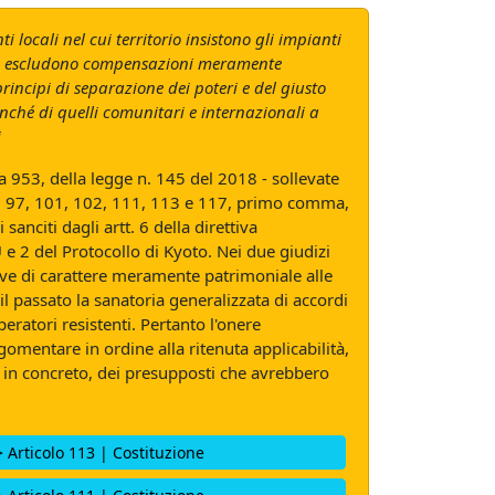
 locali nel cui territorio insistono gli impianti
, che escludono compensazioni meramente
rincipi di separazione dei poteri e del giusto
onché di quelli comunitari e internazionali a
i
ma 953, della legge n. 145 del 2018 - sollevate
, 41, 97, 101, 102, 111, 113 e 117, primo comma,
anciti dagli artt. 6 della direttiva
 e 2 del Protocollo di Kyoto. Nei due giudizi
tive di carattere meramente patrimoniale alle
l passato la sanatoria generalizzata di accordi
eratori resistenti. Pertanto l'onere
omentare in ordine alla ritenuta applicabilità,
a, in concreto, dei presupposti che avrebbero
> Articolo 113 | Costituzione