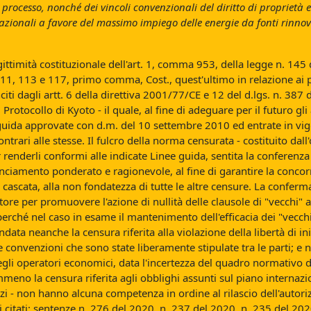
 processo, nonché dei vincoli convenzionali del diritto di proprietà 
azionali a favore del massimo impiego delle energie da fonti rinnova
ittimità costituzionale dell'art. 1, comma 953, della legge n. 145 d
 111, 113 e 117, primo comma, Cost., quest'ultimo in relazione ai p
ti dagli artt. 6 della direttiva 2001/77/CE e 12 del d.lgs. n. 387 d
l Protocollo di Kyoto - il quale, al fine di adeguare per il futuro 
uida approvate con d.m. del 10 settembre 2010 ed entrate in vigor
ntrari alle stesse. Il fulcro della norma censurata - costituito dall
renderli conformi alle indicate Linee guida, sentita la conferenza d
iamento ponderato e ragionevole, al fine di garantire la concor
cascata, alla non fondatezza di tutte le altre censure. La confer
ratore per promuovere l'azione di nullità delle clausole di "vecchi" a
perché nel caso in esame il mantenimento dell'efficacia dei "vecch
ata neanche la censura riferita alla violazione della libertà di ini
onvenzioni che sono state liberamente stipulate tra le parti; e nep
 degli operatori economici, data l'incertezza del quadro normativo di
mmeno la censura riferita agli obblighi assunti sul piano internaz
i - non hanno alcuna competenza in ordine al rilascio dell'autorizz
 citati: sentenze n. 276 del 2020, n. 237 del 2020, n. 235 del 20