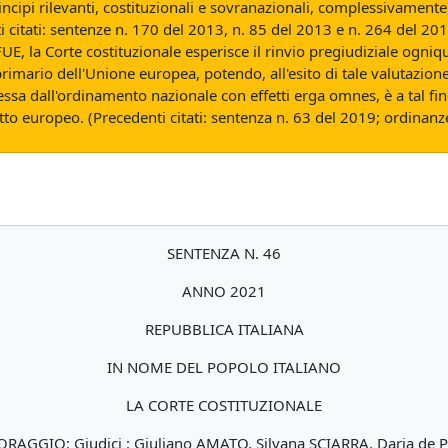
 principi rilevanti, costituzionali e sovranazionali, complessivamen
 citati: sentenze n. 170 del 2013, n. 85 del 2013 e n. 264 del 201
FUE, la Corte costituzionale esperisce il rinvio pregiudiziale ogniqu
 primario dell'Unione europea, potendo, all'esito di tale valutazione,
ssa dall'ordinamento nazionale con effetti erga omnes, è a tal fin
itto europeo. (Precedenti citati: sentenza n. 63 del 2019; ordinan
SENTENZA N. 46
ANNO 2021
REPUBBLICA ITALIANA
IN NOME DEL POPOLO ITALIANO
LA CORTE COSTITUZIONALE
o CORAGGIO; Giudici : Giuliano AMATO, Silvana SCIARRA, Daria 