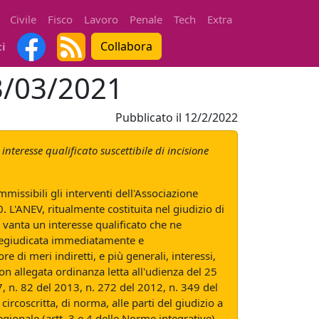
Civile
Fisco
Lavoro
Penale
Tech
Extra
Collabora
ti
23/03/2021
Pubblicato il
12/2/2022
interesse qualificato suscettibile di incisione
mmissibili gli interventi dell'Associazione
0. L'ANEV, ritualmente costituita nel giudizio di
on vanta un interesse qualificato che ne
e pregiudicata immediatamente e
e di meri indiretti, e più generali, interessi,
on allegata ordinanza letta all'udienza del 25
, n. 82 del 2013, n. 272 del 2012, n. 349 del
ircoscritta, di norma, alle parti del giudizio a
egionale (artt. 3 e 4 delle Norme integrative).