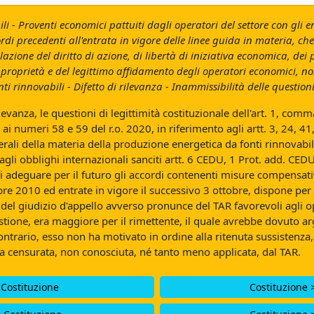
 - Proventi economici pattuiti dagli operatori del settore con gli enti
ccordi precedenti all'entrata in vigore delle linee guida in materia
zione del diritto di azione, di libertà di iniziativa economica, dei p
di proprietà e del legittimo affidamento degli operatori economici, n
i rinnovabili - Difetto di rilevanza - Inammissibilità delle question
levanza, le questioni di legittimità costituzionale dell'art. 1, com
te ai numeri 58 e 59 del r.o. 2020, in riferimento agli artt. 3, 24
erali della materia della produzione energetica da fonti rinnovabili s
gli obblighi internazionali sanciti artt. 6 CEDU, 1 Prot. add. CEDU
e di adeguare per il futuro gli accordi contenenti misure compensa
e 2010 ed entrate in vigore il successivo 3 ottobre, dispone per i
 del giudizio d'appello avverso pronunce del TAR favorevoli agli op
stione, era maggiore per il rimettente, il quale avrebbe dovuto arg
contrario, esso non ha motivato in ordine alla ritenuta sussistenz
ma censurata, non conosciuta, né tanto meno applicata, dal TAR.
 Costituzione
Costituzione 