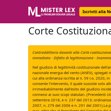
Iscriviti alla 
Corte Costituzion
Contraddittorio davanti alla Corte costituzionale 
immediata - Difetto di legittimazione - Inammiss
Nel giudizio di legittimità costituzionale dell'
nazionale energia del vento (ANEV), spiegati nei
cui alla ordinanza iscritta al n. 59 r.o. 2020, i
consente l'intervento, il quale sussiste solo a
irrimediabilmente dall'esito del giudizio incide
connessi ai suoi scopi statutari. (Precedenti c
settembre 2018, e n. 237 del 2013; ordinanza 
2007, n. 279 del 2006 e n. 291 del 2001).La part
quo, oltre che al Presidente del Consiglio dei m