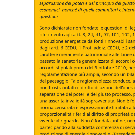
separazione dei poteri e del principio del giusto
economici, nonché di quelli comunitari e intern
questioni
Sono dichiarate non fondate le questioni di leg
riferimento agli artt. 3, 24, 41, 97, 101, 102,
produzione energetica da fonti rinnovabili sanci
dagli artt. 6 CEDU, 1 Prot. addiz. CEDU, e 2 de
carattere meramente patrimoniale alle Linee g
passato la sanatoria generalizzata di accordi co
accordi stipulati prima del 3 ottobre 2010, per 
regolamentazione più ampia, secondo un bilanc
del paesaggio. Tale ragionevolezza conduce, a 
non frustra infatti il diritto di azione dell'ope
separazione dei poteri e del giusto processo, 
una asserita invalidità sopravvenuta. Non è fond
norma censurata è espressamente limitata alle c
proporzionalità riferiti al diritto di proprietà
vivente al riguardo. Non è fondata, infine, ne
partecipando alla suddetta conferenza di serviz
produzione di energia rinnovabile. (Precedenti