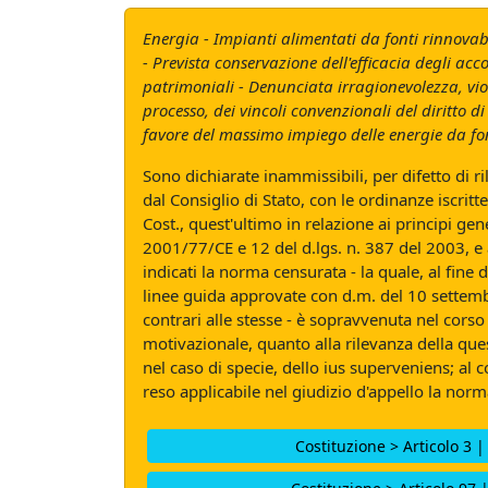
Energia - Impianti alimentati da fonti rinnovabili
- Prevista conservazione dell'efficacia degli a
patrimoniali - Denunciata irragionevolezza, viola
processo, dei vincoli convenzionali del diritto 
favore del massimo impiego delle energie da font
Sono dichiarate inammissibili, per difetto di ri
dal Consiglio di Stato, con le ordinanze iscrit
Cost., quest'ultimo in relazione ai principi gen
2001/77/CE e 12 del d.lgs. n. 387 del 2003, e a
indicati la norma censurata - la quale, al fin
linee guida approvate con d.m. del 10 settembr
contrari alle stesse - è sopravvenuta nel corso
motivazionale, quanto alla rilevanza della que
nel caso di specie, dello ius superveniens; al 
reso applicabile nel giudizio d'appello la nor
Costituzione > Articolo 3 |