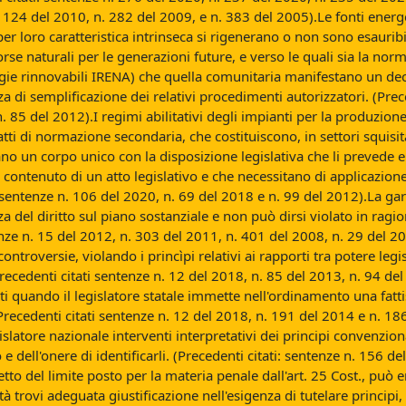
124 del 2010, n. 282 del 2009, e n. 383 del 2005).Le fonti energet
er loro caratteristica intrinseca si rigenerano o non sono esauribi
sorse naturali per le generazioni future, e verso le quali sia la no
rgie rinnovabili IRENA) che quella comunitaria manifestano un deci
a di semplificazione dei relativi procedimenti autorizzatori. (Prec
 85 del 2012).I regimi abilitativi degli impianti per la produzione
tti di normazione secondaria, che costituiscono, in settori squisi
o un corpo unico con la disposizione legislativa che li prevede e c
l contenuto di un atto legislativo e che necessitano di applicazione
 sentenze n. 106 del 2020, n. 69 del 2018 e n. 99 del 2012).La gara
za del diritto sul piano sostanziale e non può dirsi violato in rag
ntenze n. 15 del 2012, n. 303 del 2011, n. 401 del 2008, n. 29 del 
controversie, violando i princìpi relativi ai rapporti tra potere leg
i. (Precedenti citati sentenze n. 12 del 2018, n. 85 del 2013, n. 94 
arti quando il legislatore statale immette nell'ordinamento una fat
Precedenti citati sentenze n. 12 del 2018, n. 191 del 2014 e n. 186
slatore nazionale interventi interpretativi dei principi convenziona
ell'onere di identificarli. (Precedenti citati: sentenze n. 156 del
petto del limite posto per la materia penale dall'art. 25 Cost., pu
à trovi adeguata giustificazione nell'esigenza di tutelare principi, d