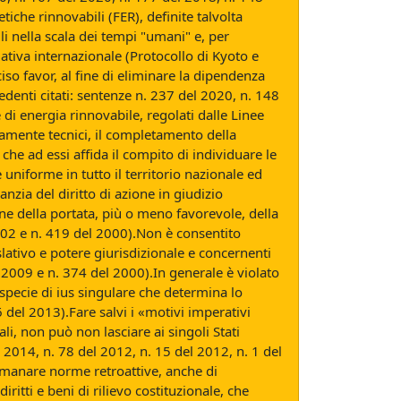
iche rinnovabili (FER), definite talvolta
li nella scala dei tempi "umani" e, per
rmativa internazionale (Protocollo di Kyoto e
so favor, al fine di eliminare la dipendenza
edenti citati: sentenze n. 237 del 2020, n. 148
 di energia rinnovabile, regolati dalle Linee
tamente tecnici, il completamento della
he ad essi affida il compito di individuare le
 uniforme in tutto il territorio nazionale ed
nzia del diritto di azione in giudizio
ione della portata, più o meno favorevole, della
2002 e n. 419 del 2000).Non è consentito
islativo e potere giurisdizionale e concernenti
del 2009 e n. 374 del 2000).In generale è violato
tispecie di ius singulare che determina lo
 del 2013).Fare salvi i «motivi imperativi
li, non può non lasciare ai singoli Stati
 2014, n. 78 del 2012, n. 15 del 2012, n. 1 del
ò emanare norme retroattive, anche di
iritti e beni di rilievo costituzionale, che