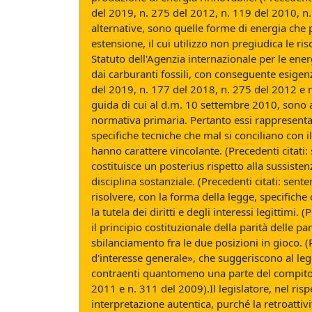
del 2019, n. 275 del 2012, n. 119 del 2010, n. 
alternative, sono quelle forme di energia che p
estensione, il cui utilizzo non pregiudica le ri
Statuto dell'Agenzia internazionale per le ene
dai carburanti fossili, con conseguente esigenz
del 2019, n. 177 del 2018, n. 275 del 2012 e n.
guida di cui al d.m. 10 settembre 2010, sono a
normativa primaria. Pertanto essi rappresentan
specifiche tecniche che mal si conciliano con i
hanno carattere vincolante. (Precedenti citati:
costituisce un posterius rispetto alla sussisten
disciplina sostanziale. (Precedenti citati: se
risolvere, con la forma della legge, specifiche 
la tutela dei diritti e degli interessi legittim
il principio costituzionale della parità delle p
sbilanciamento fra le due posizioni in gioco. (
d'interesse generale», che suggeriscono al legi
contraenti quantomeno una parte del compito e d
2011 e n. 311 del 2009).Il legislatore, nel ris
interpretazione autentica, purché la retroattivit