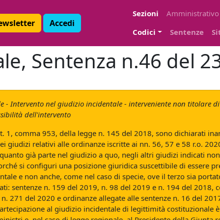
Sezioni
Amministrativo
Newsletter
Accedi
Codici
Sentenze
Si
ale, Sentenza n.46 del 
- Intervento nel giudizio incidentale - interveniente non titolare di 
ibilità dell'intervento
art. 1, comma 953, della legge n. 145 del 2018, sono dichiarati ina
 giudizi relativi alle ordinanze iscritte ai nn. 56, 57 e 58 r.o. 202
n quanto già parte nel giudizio a quo, negli altri giudizi indicati n
llorché si configuri una posizione giuridica suscettibile di esser
ntale e non anche, come nel caso di specie, ove il terzo sia portator
itati: sentenze n. 159 del 2019, n. 98 del 2019 e n. 194 del 2018, c
n. 271 del 2020 e ordinanze allegate alle sentenze n. 16 del 2017
ecipazione al giudizio incidentale di legittimità costituzionale è c
inistri e, nel caso di legge regionale, al Presidente della Giunta r