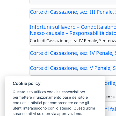
Corte di Cassazione, sez. III Penale
Infortuni sul lavoro – Condotta abno
Nesso causale – Responsabilità dato
Corte di Cassazione, sez. IV Penale, Senten
Corte di Cassazione, sez. IV Penale,
Corte di Cassazione, sez. V Penale, 
Giudice ordinario e giudice minorile,
Cookie policy
sede penale
Questo sito utilizza cookies essenziali per
Corte di Cassazione, sez. I Penale, Sentenza
permettere il funzionamento base del sito e
cookies statistici per comprendere come gli
Commercio di prodotti con segni fals
utenti interagiscono con lo stesso. Questi ultimi
saranno attivi solo previa approvazione.