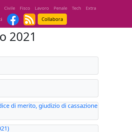
Civile
Fisco
Lavoro
Penale
Tech
Extra
Collabora
ti
no 2021
ice di merito, giudizio di cassazione
021)