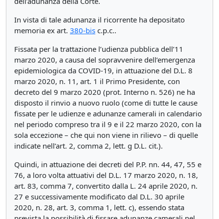
dell’adunanza della Corte.
In vista di tale adunanza il ricorrente ha depositato
memoria ex art.
380-bis
c.p.c..
Fissata per la trattazione l’udienza pubblica dell’11
marzo 2020, a causa del sopravvenire dell’emergenza
epidemiologica da COVID-19, in attuazione del D.L. 8
marzo 2020, n. 11, art. 1 il Primo Presidente, con
decreto del 9 marzo 2020 (prot. Interno n. 526) ne ha
disposto il rinvio a nuovo ruolo (come di tutte le cause
fissate per le udienze e adunanze camerali in calendario
nel periodo compreso tra il 9 e il 22 marzo 2020, con la
sola eccezione – che qui non viene in rilievo – di quelle
indicate nell’art. 2, comma 2, lett. g D.L. cit.).
Quindi, in attuazione dei decreti del P.P. nn. 44, 47, 55 e
76, a loro volta attuativi del D.L. 17 marzo 2020, n. 18,
art. 83, comma 7, convertito dalla L. 24 aprile 2020, n.
27 e successivamente modificato dal D.L. 30 aprile
2020, n. 28, art. 3, comma 1, lett. c), essendo stata
prevista la possibilità di fissare adunanze camerali nel