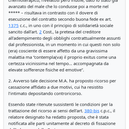
chemioterapico, rivelatosi però inutile, dato lo stato già
avanzato del male che lo condusse poi a morte nel
***** – risultava in contrasto con il dovere di
esecuzione del contratto secondo buona fede ex art.
1375
c.c., in uno con il principio di solidarietà sociale
sancito dall’art.
2
Cost., la pretesa del creditore
all’adempimento degli obblighi contrattualmente assunti
dal professionista, in un momento in cui questi non solo
(era) cosciente di essere affetto da una gravissima
malattia ma “contempla(va) il proprio exitus come una
certezza vicinissima nel tempo… accompagnata da
elevate sofferenze fisiche ed emotive”.
2. Avverso tale decisione M.A. ha proposto ricorso per
cassazione affidato a due motivi, cui ha resistito
l’intimato depositando controricorso.
Essendo state ritenute sussistenti le condizioni per la
trattazione del ricorso ai sensi dell’art.
380-bis
c.p.c., il
relatore designato ha redatto proposta, che è stata
notificata alle parti unitamente al decreto di fissazione