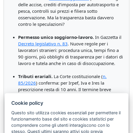
delle accise, crediti d’imposta per autotrasporto e
pesca, controlli sui prezzi e filiera sotto
osservazione. Ma la trasparenza basta davvero
contro le speculazioni?
Permesso unico soggiorno-lavoro.
In Gazzetta il
Decreto legislativo n. 83
. Nuove regole per i
lavoratori stranieri: procedura unica, tempi fino a
90 giorni, più obblighi di trasparenza per i datori di
lavoro e tutela anche in caso di disoccupazione.
Tributi erariali.
La Corte costituzionale (
n.
85/2026
) conferma: per Irpef, Iva e Ires la
prescrizione resta di 10 anni. Il termine breve
dell’IMU non si estende automaticamente ai crediti
erariali.
Cookie policy
Questo sito utilizza cookies essenziali per permettere il
Salvis Juribus
funzionamento base del sito e cookies statistici per
Mister Lex
comprendere come gli utenti interagiscono con lo
stesso. Questi ultimi saranno attivi solo previa