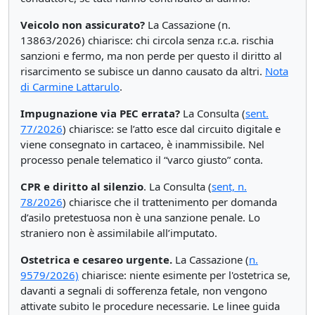
Veicolo non assicurato?
La Cassazione (n.
13863/2026) chiarisce: chi circola senza r.c.a. rischia
sanzioni e fermo, ma non perde per questo il diritto al
risarcimento se subisce un danno causato da altri.
Nota
di Carmine Lattarulo
.
Impugnazione via PEC errata?
La Consulta (
sent.
77/2026
) chiarisce: se l’atto esce dal circuito digitale e
viene consegnato in cartaceo, è inammissibile. Nel
processo penale telematico il “varco giusto” conta.
CPR e diritto al silenzio
. La Consulta (
sent, n.
78/2026
) chiarisce che il trattenimento per domanda
d’asilo pretestuosa non è una sanzione penale. Lo
straniero non è assimilabile all’imputato.
Ostetrica e cesareo urgente.
La Cassazione (
n.
9579/2026)
chiarisce: niente esimente per l'ostetrica se,
davanti a segnali di sofferenza fetale, non vengono
attivate subito le procedure necessarie. Le linee guida